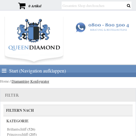
0 Artikel
Start (Navigation aufklappen)
Home
/
Diamantring Konfigurator
FILTER
FILTERN NACH
KATEGORIE
Brillantschliff
(526)
Princessschliff
(205)