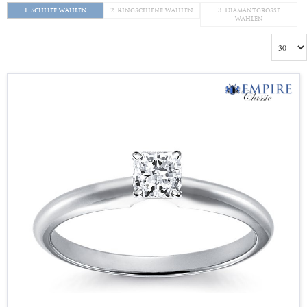
5.00 CT
(54)
1. Schliff wählen
2. Ringschiene wählen
3. Diamantgröße
wählen