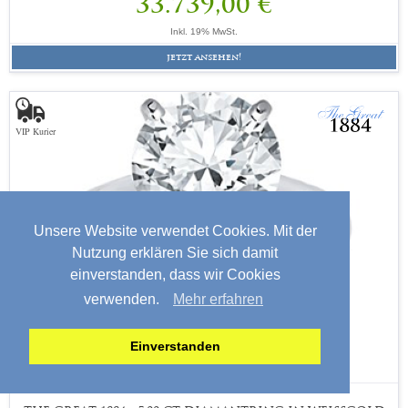
33.739,00 €
Inkl. 19% MwSt.
jetzt ansehen!
VIP Kurier
Unsere Website verwendet Cookies. Mit der
Nutzung erklären Sie sich damit
einverstanden, dass wir Cookies
verwenden.
Mehr erfahren
Einverstanden