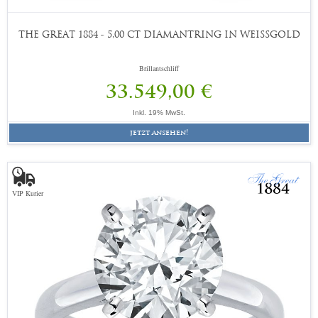
THE GREAT 1884 - 5,00 CT DIAMANTRING IN WEISSGOLD
Brillantschliff
33.549,00 €
Inkl. 19% MwSt.
jetzt ansehen!
VIP Kurier