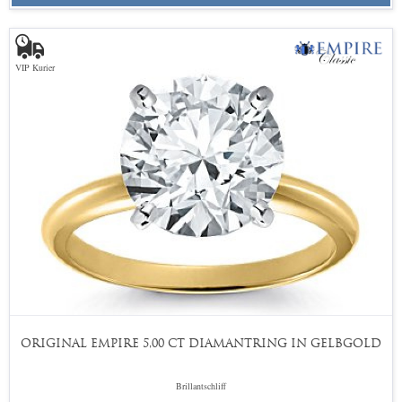
VIP Kurier
ORIGINAL EMPIRE 5,00 CT DIAMANTRING IN GELBGOLD
Brillantschliff