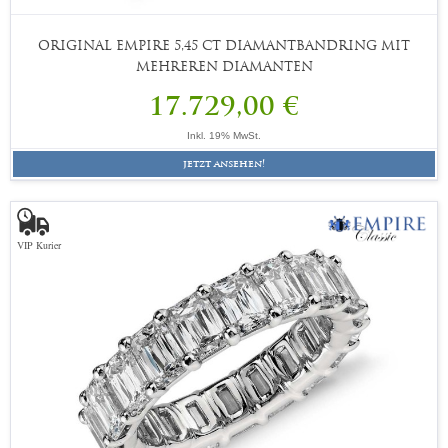
ORIGINAL EMPIRE 5,45 CT DIAMANTBANDRING MIT
MEHREREN DIAMANTEN
17.729,00 €
Inkl. 19% MwSt.
jetzt ansehen!
VIP Kurier