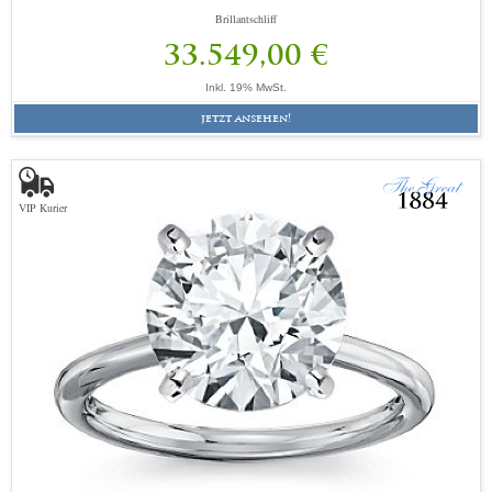
Brillantschliff
33.549,00 €
Inkl. 19% MwSt.
jetzt ansehen!
VIP Kurier