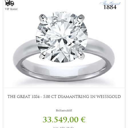
VIP Kurier
THE GREAT 1884 - 5,00 CT DIAMANTRING IN WEISSGOLD
Brillantschliff
33.549,00 €