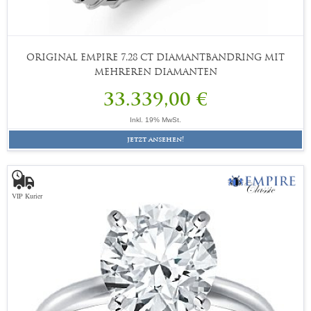
ORIGINAL EMPIRE 7,28 CT DIAMANTBANDRING MIT
MEHREREN DIAMANTEN
33.339,00 €
Inkl. 19% MwSt.
jetzt ansehen!
VIP Kurier