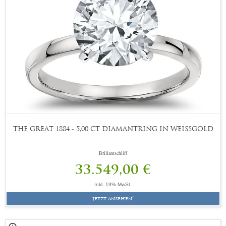
THE GREAT 1884 - 5,00 CT DIAMANTRING IN WEISSGOLD
Brillantschliff
33.549,00 €
Inkl. 19% MwSt.
jetzt ansehen!