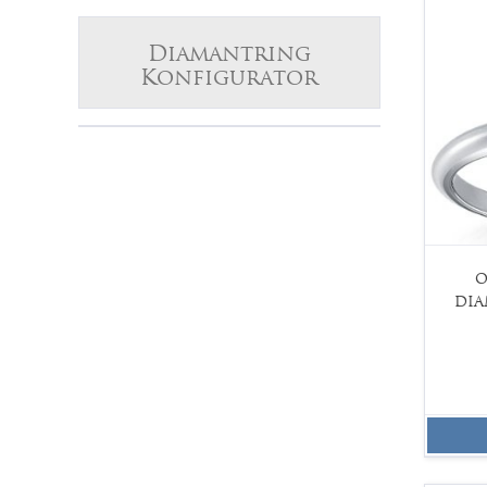
Diamantring
Konfigurator
O
DIA