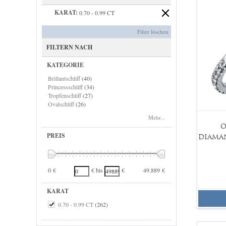
KARAT:
0.70 - 0.99 CT
Filter löschen
FILTERN NACH
KATEGORIE
Brillantschliff
(40)
Princessschliff
(34)
Tropfenschliff
(27)
Ovalschliff
(26)
Herzschliff
(22)
Mehr...
Marquiseschliff
(23)
O
Emeraldschliff
(31)
PREIS
DIAMA
Radiantschliff
(26)
Cushionschliff
(26)
Memoire Ringe
(7)
Diamantring Gelbgold
(1)
0 €
49.889 €
€ bis
€
KARAT
0.70 - 0.99 CT
(262)