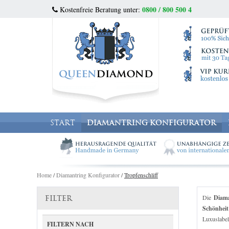
0800 / 800 500 4
Kostenfreie Beratung unter:
START
DIAMANTRING KONFIGURATOR
Home
/
Diamantring Konfigurator
/
Tropfenschliff
Die
Diama
FILTER
Schönheit
Luxuslabe
FILTERN NACH