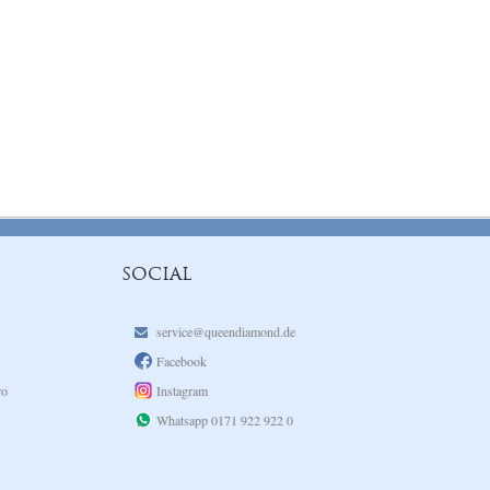
SOCIAL
service@queendiamond.de
Facebook
ro
Instagram
Whatsapp 0171 922 922 0