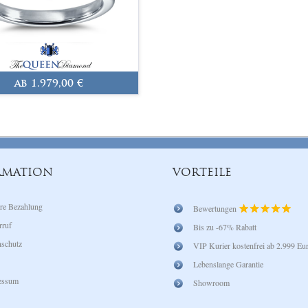
ab 1.979,00 €
RMATION
VORTEILE
re Bezahlung
Bewertungen
rruf
Bis zu -67% Rabatt
schutz
VIP Kurier kostenfrei ab 2.999 Eu
Lebenslange Garantie
essum
Showroom