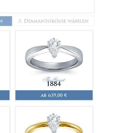
n
3. Diamantgröße wählen
ab 639,00 €