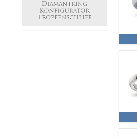
Diamantring
27
(6)
Konfigurator
Tropfenschliff