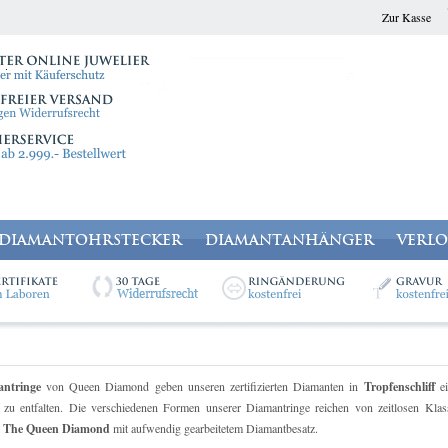
Zur Kasse
DIAMANTOHRSTECKER
DIAMANTANHÄNGER
VERL
ntringe
von Queen Diamond geben unseren zertifizierten Diamanten in
Tropfenschliff
ei
zu entfalten. Die verschiedenen Formen unserer Diamantringe reichen von zeitlosen Kl
l
The Queen Diamond
mit aufwendig gearbeitetem Diamantbesatz.