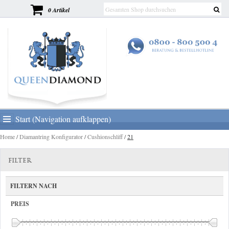
0 Artikel
Start (Navigation aufklappen)
Home
/
Diamantring Konfigurator
/
Cushionschliff
/
21
FILTER
FILTERN NACH
PREIS