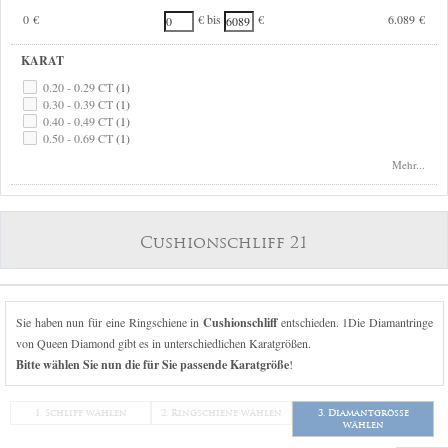
0 €
6.089 €
€ bis
€
KARAT
0.20 - 0.29 CT
(1)
0.30 - 0.39 CT
(1)
0.40 - 0.49 CT
(1)
0.50 - 0.69 CT
(1)
0.70 - 0.99 CT
(1)
Mehr...
1.00 - 1.24 CT
(1)
Cushionschliff 21
Sie haben nun für eine Ringschiene in
Cushionschliff
entschieden. 1Die Diamantringe
von Queen Diamond gibt es in unterschiedlichen Karatgrößen.
Bitte wählen Sie nun die für Sie passende Karatgröße
!
1. Schliff wählen
2. Ringschiene wählen
3. Diamantgröße
wählen