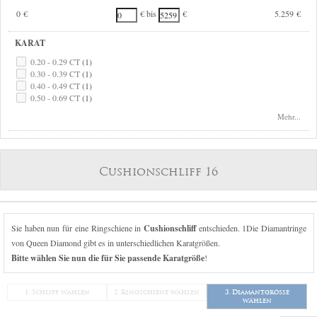
0 €
5.259 €
€ bis
€
KARAT
0.20 - 0.29 CT
(1)
0.30 - 0.39 CT
(1)
0.40 - 0.49 CT
(1)
0.50 - 0.69 CT
(1)
0.70 - 0.99 CT
(1)
Mehr...
1.00 - 1.24 CT
(1)
Cushionschliff 16
Sie haben nun für eine Ringschiene in
Cushionschliff
entschieden. 1Die Diamantringe
von Queen Diamond gibt es in unterschiedlichen Karatgrößen.
Bitte wählen Sie nun die für Sie passende Karatgröße
!
1. Schliff wählen
2. Ringschiene wählen
3. Diamantgröße
wählen