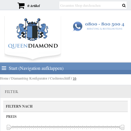
0 Artikel
Start (Navigation aufklappen)
Home
/
Diamantring Konfigurator
/
Cushionschliff
/
16
FILTER
FILTERN NACH
PREIS