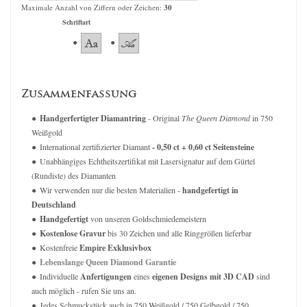
Maximale Anzahl von Ziffern oder Zeichen:
30
Schriftart
Zusammenfassung
Handgerfertigter Diamantring
- Original
The Queen Diamond
in 750
Weißgold
International zertifizierter Diamant
- 0,50 ct + 0,60 ct Seitensteine
Unabhängiges Echtheitszertifikat mit Lasersignatur auf dem Gürtel
(Rundiste) des Diamanten
Wir verwenden nur die besten Materialien -
handgefertigt in
Deutschland
Handgefertigt
von unseren Goldschmiedemeistern
Kostenlose Gravur
bis 30 Zeichen und alle Ringgrößen lieferbar
Kostenfreie
Empire Exklusivbox
Lebenslange Queen Diamond Garantie
Individuelle
Anfertigungen
eines
eigenen Designs mit 3D CAD
sind
auch möglich - rufen Sie uns an.
Jedes Schmuckstück auch in 750 Weißgold / 750 Gelbgold / 750