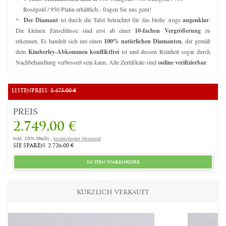
Roségold / 950 Platin erhältlich - fragen Sie uns gern!
*
Der Diamant
ist durch die Tafel betrachtet für das bloße Auge
augenklar
.
Die kleinen Einschlüsse sind erst ab einer
10-fachen Vergrößerung
zu
erkennen. Es handelt sich um einen
100% natürlichen Diamanten
, der gemäß
dem
Kimberley-Abkommen konfliktfrei
ist und dessen Reinheit sogar durch
Nachbehandlung verbessert sein kann. Alle Zertifikate sind
online verifizierbar
.
LISTENPREIS:
5.475,00 €
PREIS
2.749,00 €
Inkl. 19% MwSt.,
kostenloser Versand
SIE SPAREN: 2.726,00 €
in den warenkorb
KÜRZLICH VERKAUFT