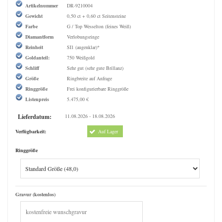
Artikelnummer
DR-9210004
Gewicht
0,50 ct + 0,60 ct Seitensteine
Farbe
G / Top Wesselton (feines Weiß)
Diamantform
Verlobungsringe
Reinheit
SI1 (augenklar)*
Goldanteil:
750 Weißgold
Schliff
Sehr gut (sehr gute Brillanz)
Größe
Ringbreite auf Anfrage
Ringgröße
Frei konfigurierbare Ringgröße
Listenpreis
5.475,00 €
Lieferdatum:
11.08.2026 - 18.08.2026
Verfügbarkeit:
Auf Lager
Ringgröße
Gravur (kostenlos)