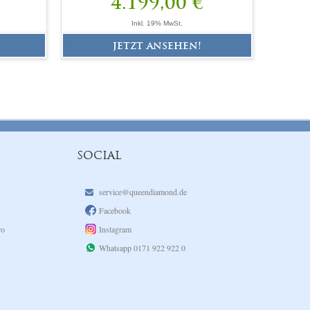
4.199,00 €
Inkl. 19% MwSt.
jetzt ansehen!
SOCIAL
service@queendiamond.de
Facebook
ro
Instagram
Whatsapp 0171 922 922 0