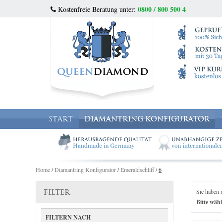
0800 / 800 500 4
Kostenfreie Beratung unter:
START
DIAMANTRING KONFIGURATOR
Home
/
Diamantring Konfigurator
/
Emeraldschliff
/
6
Sie haben 
FILTER
Bitte wähl
FILTERN NACH