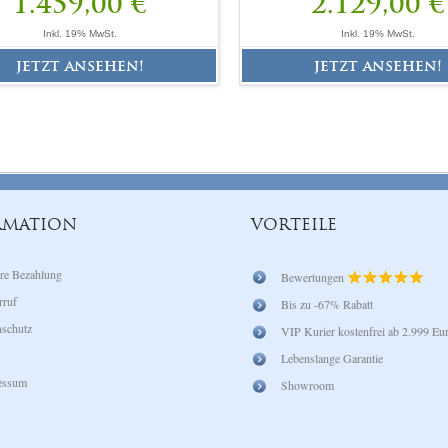
1.459,00 €
2.129,00 €
Inkl. 19% MwSt.
Inkl. 19% MwSt.
jetzt ansehen!
jetzt ansehen!
RMATION
VORTEILE
re Bezahlung
Bewertungen
rruf
Bis zu -67% Rabatt
schutz
VIP Kurier kostenfrei ab 2.999 Eu
Lebenslange Garantie
essum
Showroom