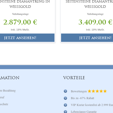
ENSTEINE DIAMANTRING IN
SEITENSTEINE DIAMANTR
WEISSGOLD
WEISSGOLD
Verlobungsringe
Verlobungsringe
2.879,00 €
3.409,00 €
Inkl. 19% MwSt.
Inkl. 19% MwSt.
jetzt ansehen!
jetzt ansehen!
RMATION
VORTEILE
re Bezahlung
Bewertungen
rruf
Bis zu -67% Rabatt
schutz
VIP Kurier kostenfrei ab 2.999 Eu
Lebenslange Garantie