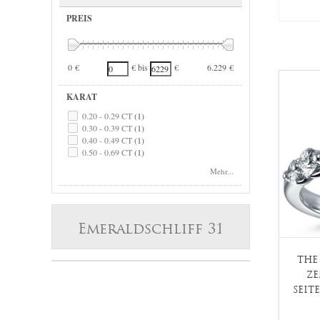
PREIS
0 €
6.229 €
€ bis
€
KARAT
0.20 - 0.29 CT
(1)
0.30 - 0.39 CT
(1)
0.40 - 0.49 CT
(1)
0.50 - 0.69 CT
(1)
0.70 - 0.99 CT
(1)
Mehr...
1.00 - 1.24 CT
(1)
Emeraldschliff 31
THE
ZE
SEIT