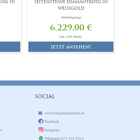
ING IN
SEITENSTEINE DIAMANTRING IN
WEISSGOLD
Verlobungsringe
6.229,00 €
Inkl. 19% MwSt.
jetzt ansehen!
SOCIAL
service@queendiamond.de
Facebook
ro
Instagram
Whatsapp 0171 922 922 0