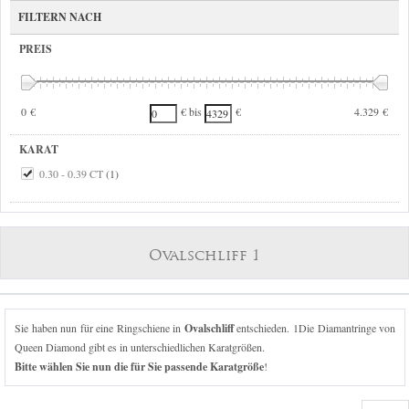
FILTERN NACH
PREIS
0 €
4.329 €
€ bis
€
KARAT
0.30 - 0.39 CT
(1)
Ovalschliff 1
Sie haben nun für eine Ringschiene in
Ovalschliff
entschieden. 1Die Diamantringe von
Queen Diamond gibt es in unterschiedlichen Karatgrößen.
Bitte wählen Sie nun die für Sie passende Karatgröße
!