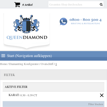
0 Artikel
Start (Navigation aufklappen)
Home
/
Diamantring Konfigurator
/
Ovalschliff
/
1
FILTER
AKTIVE FILTER
KARAT:
0.30 - 0.39 CT
Filter löschen