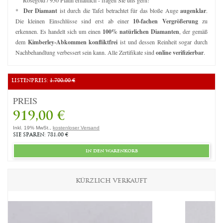
*
Der Diamant
ist durch die Tafel betrachtet für das bloße Auge
augenklar
.
Die kleinen Einschlüsse sind erst ab einer
10-fachen Vergrößerung
zu
erkennen. Es handelt sich um einen
100% natürlichen Diamanten
, der gemäß
dem
Kimberley-Abkommen konfliktfrei
ist und dessen Reinheit sogar durch
Nachbehandlung verbessert sein kann. Alle Zertifikate sind
online verifizierbar
.
LISTENPREIS:
1.700,00 €
PREIS
919,00 €
Inkl. 19% MwSt.,
kostenloser Versand
SIE SPAREN: 781,00 €
in den warenkorb
KÜRZLICH VERKAUFT