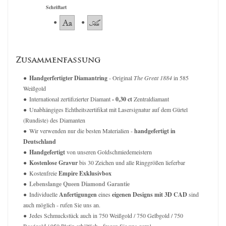
Schriftart
Zusammenfassung
Handgerfertigter Diamantring
- Original
The Great 1884
in 585
Weißgold
International zertifizierter Diamant
- 0,30 ct
Zentraldiamant
Unabhängiges Echtheitszertifikat mit Lasersignatur auf dem Gürtel
(Rundiste) des Diamanten
Wir verwenden nur die besten Materialien -
handgefertigt in
Deutschland
Handgefertigt
von unseren Goldschmiedemeistern
Kostenlose Gravur
bis 30 Zeichen und alle Ringgrößen lieferbar
Kostenfreie
Empire Exklusivbox
Lebenslange Queen Diamond Garantie
Individuelle
Anfertigungen
eines
eigenen Designs mit 3D CAD
sind
auch möglich - rufen Sie uns an.
Jedes Schmuckstück auch in 750 Weißgold / 750 Gelbgold / 750
Roségold / 950 Platin erhältlich - fragen Sie uns gern!