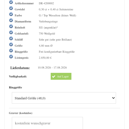
Artikelnummer
DR-4200002
Gewicht
0,30 ct + 0,40 ct Seitensteine
Farbe
G / Top Wesselton (feines Weiß)
Diamantform
Verlobungsringe
Reinheit
SI1 (augenklar)*
Goldanteil:
750 Weißgold
Schliff
Sehr gut (sehr gute Brillanz)
Größe
4,80 mm Ø
Ringgröße
Frei konfigurierbare Ringgröße
Listenpreis
2.850,00 €
Lieferdatum:
10.08.2026 - 17.08.2026
Verfügbarkeit:
Auf Lager
Ringgröße
Gravur (kostenlos)