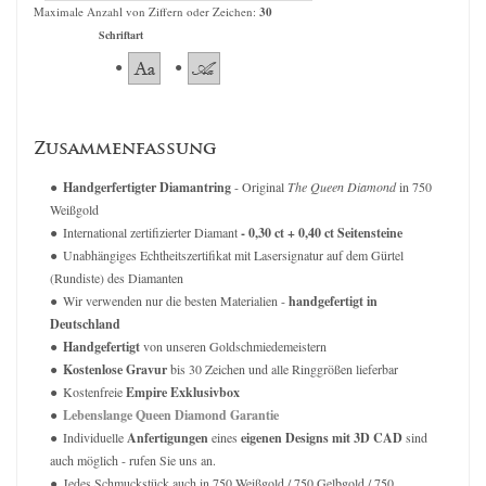
Maximale Anzahl von Ziffern oder Zeichen:
30
Schriftart
Zusammenfassung
Handgerfertigter Diamantring
- Original
The Queen Diamond
in 750
Weißgold
International zertifizierter Diamant
- 0,30 ct + 0,40 ct Seitensteine
Unabhängiges Echtheitszertifikat mit Lasersignatur auf dem Gürtel
(Rundiste) des Diamanten
Wir verwenden nur die besten Materialien -
handgefertigt in
Deutschland
Handgefertigt
von unseren Goldschmiedemeistern
Kostenlose Gravur
bis 30 Zeichen und alle Ringgrößen lieferbar
Kostenfreie
Empire Exklusivbox
Lebenslange Queen Diamond Garantie
Individuelle
Anfertigungen
eines
eigenen Designs mit 3D CAD
sind
auch möglich - rufen Sie uns an.
Jedes Schmuckstück auch in 750 Weißgold / 750 Gelbgold / 750