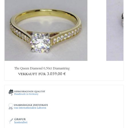
The Queen Diamond 0,50ct Diamantring
Th
verkauft für
3.059,00
€