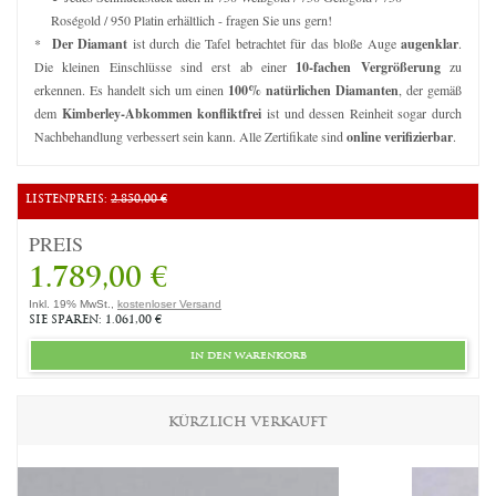
Roségold / 950 Platin erhältlich - fragen Sie uns gern!
*
Der Diamant
ist durch die Tafel betrachtet für das bloße Auge
augenklar
.
Die kleinen Einschlüsse sind erst ab einer
10-fachen Vergrößerung
zu
erkennen. Es handelt sich um einen
100% natürlichen Diamanten
, der gemäß
dem
Kimberley-Abkommen konfliktfrei
ist und dessen Reinheit sogar durch
Nachbehandlung verbessert sein kann. Alle Zertifikate sind
online verifizierbar
.
LISTENPREIS:
2.850,00 €
PREIS
1.789,00 €
Inkl. 19% MwSt.,
kostenloser Versand
SIE SPAREN: 1.061,00 €
in den warenkorb
KÜRZLICH VERKAUFT