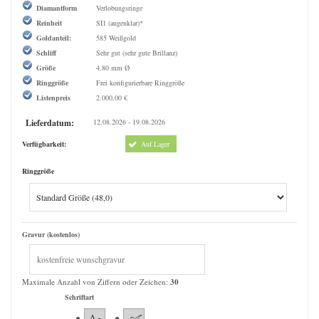
Diamantform
Verlobungsringe
Reinheit
SI1 (augenklar)*
Goldanteil:
585 Weißgold
Schliff
Sehr gut (sehr gute Brillanz)
Größe
4,80 mm Ø
Ringgröße
Frei konfigurierbare Ringgröße
Listenpreis
2.000,00 €
Lieferdatum:
12.08.2026 - 19.08.2026
Verfügbarkeit:
Auf Lager
Ringgröße
Gravur (kostenlos)
Maximale Anzahl von Ziffern oder Zeichen:
30
Schriftart