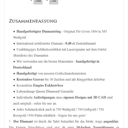
Zusammenfassung
Handgerfertigter Diamantring
- Original
The Great 1884
in 585
Weißgold
International zertifizierter Diamant
- 0,40 ct
Zentraldiamant
Unabhängiges Echtheitszertifikat mit Lasersignatur auf dem Gürtel
(Rundiste) des Diamanten
Wir verwenden nur die besten Materialien -
handgefertigt in
Deutschland
Handgefertigt
von unseren Goldschmiedemeistern
Kostenlose Gravur
bis 30 Zeichen und alle Ringgrößen lieferbar
Kostenfreie
Empire Exklusivbox
Lebenslange Queen Diamond Garantie
Individuelle
Anfertigungen
eines
eigenen Designs mit 3D CAD
sind
auch möglich - rufen Sie uns an.
Jedes Schmuckstück auch in 750 Weißgold / 750 Gelbgold / 750
Roségold / 950 Platin erhältlich - fragen Sie uns gern!
*
Der Diamant
ist durch die Tafel betrachtet für das bloße Auge
augenklar
.
Die kleinen Einschlüsse sind erst ab einer
10-fachen Vergrößerung
zu