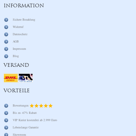
INFORMATION
Sichere Bezahlung
Widerruf
Datenschutz
AGB
Impressum
Blog
VERSAND
VORTEILE
Bewertungen
Bis zu -67% Rabatt
VIP Kurier kostenfrei ab 2.999 Euro
Lebenslange Garantie
Showroom