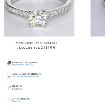
Original Empire 0,50 ct Diamantring
Th
verkauft für
2.719,0
€