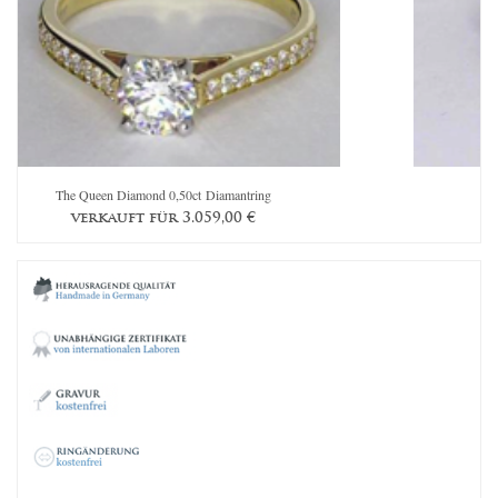
The Queen Diamond 0,50ct Diamantring
Th
verkauft für
3.059,00
€