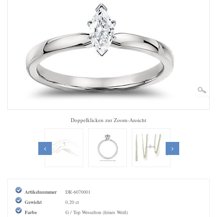
Zoom
Doppelklicken zur Zoom-Ansicht
Artikelnummer
DR-6070001
Gewicht
0,20 ct
Farbe
G / Top Wesselton (feines Weiß)