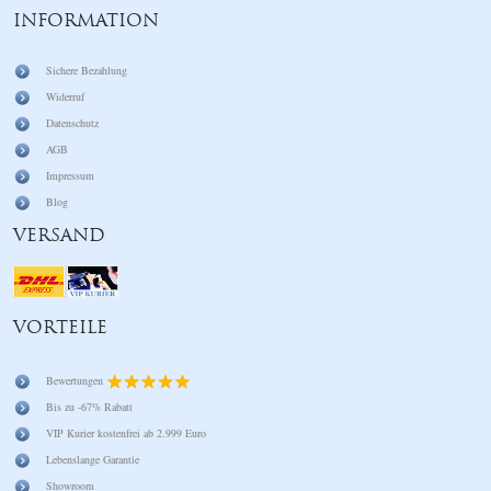
INFORMATION
Sichere Bezahlung
Widerruf
Datenschutz
AGB
Impressum
Blog
VERSAND
VORTEILE
Bewertungen
Bis zu -67% Rabatt
VIP Kurier kostenfrei ab 2.999 Euro
Lebenslange Garantie
Showroom