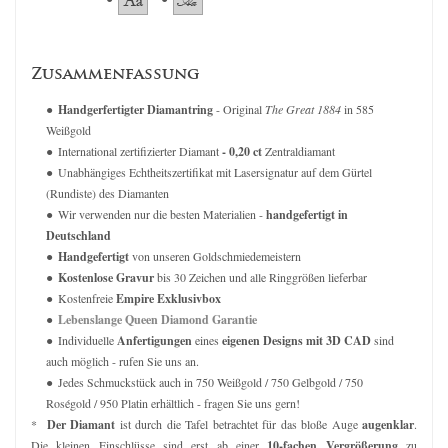
Zusammenfassung
Handgerfertigter Diamantring
- Original
The Great 1884
in 585
Weißgold
International zertifizierter Diamant
- 0,20 ct
Zentraldiamant
Unabhängiges Echtheitszertifikat mit Lasersignatur auf dem Gürtel
(Rundiste) des Diamanten
Wir verwenden nur die besten Materialien -
handgefertigt in
Deutschland
Handgefertigt
von unseren Goldschmiedemeistern
Kostenlose Gravur
bis 30 Zeichen und alle Ringgrößen lieferbar
Kostenfreie
Empire Exklusivbox
Lebenslange Queen Diamond Garantie
Individuelle
Anfertigungen
eines
eigenen Designs mit 3D CAD
sind
auch möglich - rufen Sie uns an.
Jedes Schmuckstück auch in 750 Weißgold / 750 Gelbgold / 750
Roségold / 950 Platin erhältlich - fragen Sie uns gern!
*
Der Diamant
ist durch die Tafel betrachtet für das bloße Auge
augenklar
.
Die kleinen Einschlüsse sind erst ab einer
10-fachen Vergrößerung
zu