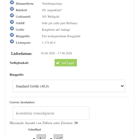
Diamantform
Verlobungsringe
Reinheit
SI1 (augenklar)*
Goldanteil:
585 Weißgold
Schliff
Sehr gut (sehr gute Brillanz)
Größe
Ringbreite auf Anfrage
Ringgröße
Frei konfigurierbare Ringgröße
Listenpreis
1.175,00 €
Lieferdatum:
10.08.2026 - 17.08.2026
Verfügbarkeit:
Auf Lager
Ringgröße
Gravur (kostenlos)
Maximale Anzahl von Ziffern oder Zeichen:
30
Schriftart