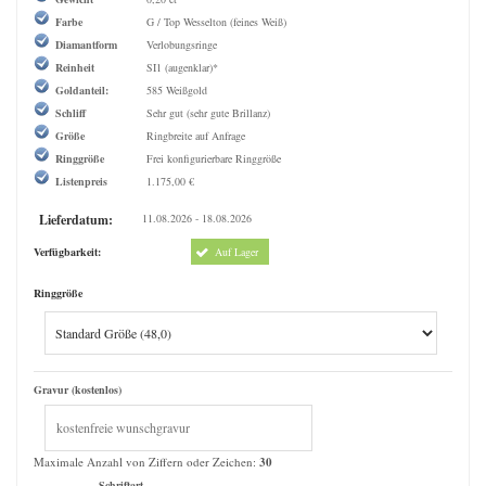
Farbe
G / Top Wesselton (feines Weiß)
Diamantform
Verlobungsringe
Reinheit
SI1 (augenklar)*
Goldanteil:
585 Weißgold
Schliff
Sehr gut (sehr gute Brillanz)
Größe
Ringbreite auf Anfrage
Ringgröße
Frei konfigurierbare Ringgröße
Listenpreis
1.175,00 €
Lieferdatum:
11.08.2026 - 18.08.2026
Verfügbarkeit:
Auf Lager
Ringgröße
Gravur (kostenlos)
Maximale Anzahl von Ziffern oder Zeichen:
30
Schriftart