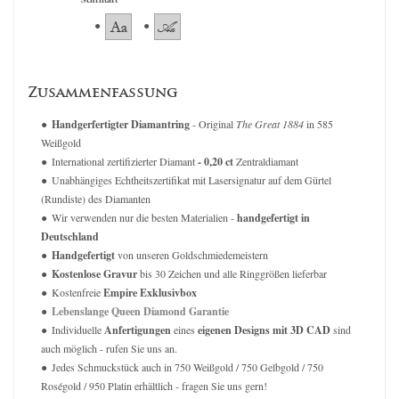
Zusammenfassung
Handgerfertigter Diamantring
- Original
The Great 1884
in 585
Weißgold
International zertifizierter Diamant
- 0,20 ct
Zentraldiamant
Unabhängiges Echtheitszertifikat mit Lasersignatur auf dem Gürtel
(Rundiste) des Diamanten
Wir verwenden nur die besten Materialien -
handgefertigt in
Deutschland
Handgefertigt
von unseren Goldschmiedemeistern
Kostenlose Gravur
bis 30 Zeichen und alle Ringgrößen lieferbar
Kostenfreie
Empire Exklusivbox
Lebenslange Queen Diamond Garantie
Individuelle
Anfertigungen
eines
eigenen Designs mit 3D CAD
sind
auch möglich - rufen Sie uns an.
Jedes Schmuckstück auch in 750 Weißgold / 750 Gelbgold / 750
Roségold / 950 Platin erhältlich - fragen Sie uns gern!