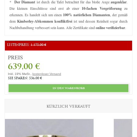
*
Der Diamant
ist durch die Tafel betrachtet für das bloße Auge
augenklar
.
Die kleinen Einschlüsse sind erst ab einer
10-fachen Vergrößerung
zu
erkennen. Es handelt sich um einen
100% natürlichen Diamanten
, der gemäß
dem
Kimberley-Abkommen konfliktfrei
ist und dessen Reinheit sogar durch
Nachbehandlung verbessert sein kann. Alle Zertifikate sind
online verifizierbar
.
LISTENPREIS:
1.175,00 €
PREIS
639,00 €
Inkl. 19% MwSt.,
kostenloser Versand
SIE SPAREN: 536,00 €
in den warenkorb
KÜRZLICH VERKAUFT