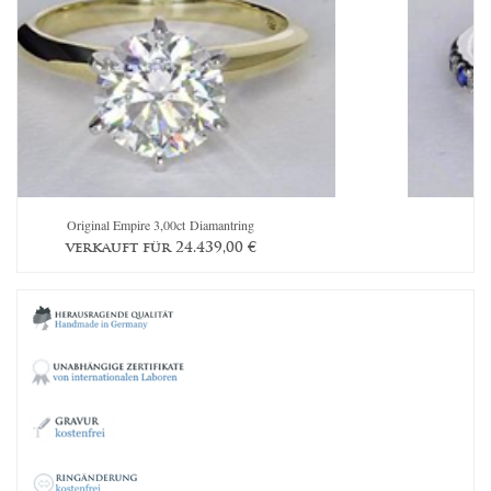
Original Empire 3,00ct Diamantring
Th
verkauft für
24.439,00
€