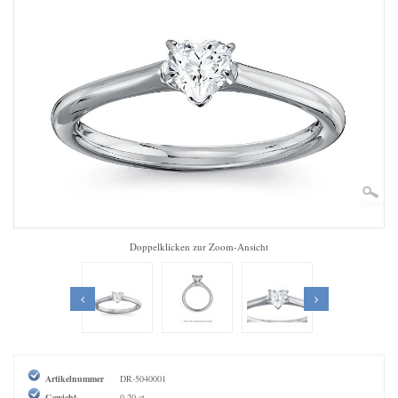
Zoom
Doppelklicken zur Zoom-Ansicht
Artikelnummer
DR-5040001
Gewicht
0,20 ct