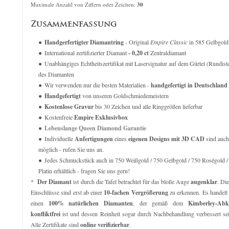
verkauft für 2.719,00 €
verkauft für
10.8
Maximale Anzahl von Ziffern oder Zeichen:
30
Zusammenfassung
Handgerfertigter Diamantring
- Original
Empire Classic
in 585 Gelbgold
International zertifizierter Diamant
- 0,20 ct
Zentraldiamant
Unabhängiges Echtheitszertifikat mit Lasersignatur auf dem Gürtel (Rundist
des Diamanten
Wir verwenden nur die besten Materialien -
handgefertigt in Deutschland
Handgefertigt
von unseren Goldschmiedemeistern
Kostenlose Gravur
bis 30 Zeichen und alle Ringgrößen lieferbar
Kostenfreie
Empire Exklusivbox
Lebenslange Queen Diamond Garantie
Individuelle
Anfertigungen
eines
eigenen Designs mit 3D CAD
sind auch
möglich - rufen Sie uns an.
Jedes Schmuckstück auch in 750 Weißgold / 750 Gelbgold / 750 Roségold /
Platin erhältlich - fragen Sie uns gern!
*
Der Diamant
ist durch die Tafel betrachtet für das bloße Auge
augenklar
. Di
Einschlüsse sind erst ab einer
10-fachen Vergrößerung
zu erkennen. Es handelt
einen
100% natürlichen Diamanten
, der gemäß dem
Kimberley-Ab
konfliktfrei
ist und dessen Reinheit sogar durch Nachbehandlung verbessert se
Alle Zertifikate sind
online verifizierbar
.