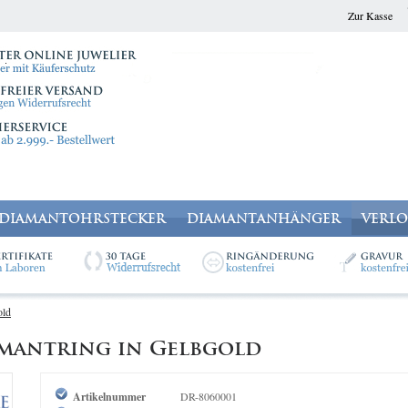
Zur Kasse
DIAMANTOHRSTECKER
DIAMANTANHÄNGER
VERL
old
iamantring in Gelbgold
Artikelnummer
DR-8060001