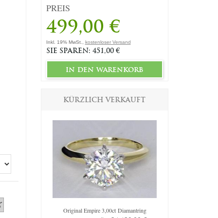
PREIS
499,00 €
Inkl. 19% MwSt.,
kostenloser Versand
SIE SPAREN: 451,00 €
in den warenkorb
KÜRZLICH VERKAUFT
amantring
Original Empire 3,00ct Diamantring
Original Em