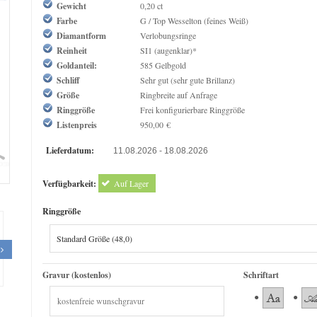
Gewicht
0,20 ct
Farbe
G / Top Wesselton (feines Weiß)
Diamantform
Verlobungsringe
Reinheit
SI1 (augenklar)*
Goldanteil:
585 Gelbgold
Schliff
Sehr gut (sehr gute Brillanz)
Größe
Ringbreite auf Anfrage
Ringgröße
Frei konfigurierbare Ringgröße
Listenpreis
950,00 €
Lieferdatum:
11.08.2026 - 18.08.2026
om
Verfügbarkeit:
Auf Lager
Ringgröße
Gravur (kostenlos)
Schriftart
The Queen Diamond 0,50ct Diamantring
The Great 1884 - 2,00 ct Di