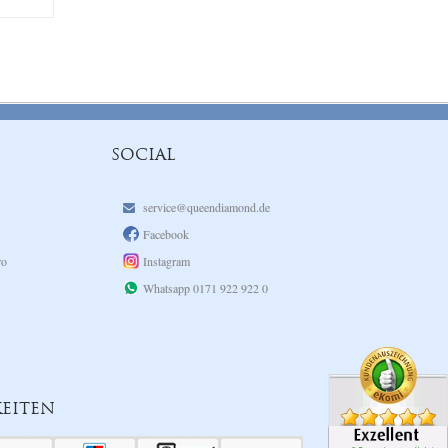
SOCIAL
service@queendiamond.de
Facebook
ro
Instagram
Whatsapp 0171 922 922 0
EITEN