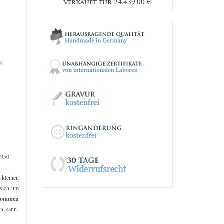
39,00
€
verkauft für
24.439,00
€
verkau
e)
 950
e kleinen
 sich um
kommen
in kann.