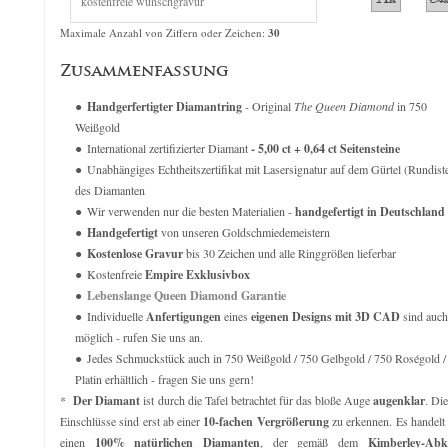
Original Empire 1,00 ct Diamantring
Original Empire 3,00ct Dia
verkauft für
6.279,00
€
verkauft für
24.4
Maximale Anzahl von Ziffern oder Zeichen:
30
Zusammenfassung
Handgerfertigter Diamantring
- Original
The Queen Diamond
in 750
Weißgold
International zertifizierter Diamant
- 5,00 ct + 0,64 ct Seitensteine
Unabhängiges Echtheitszertifikat mit Lasersignatur auf dem Gürtel (Rundist
des Diamanten
Wir verwenden nur die besten Materialien -
handgefertigt in Deutschland
Handgefertigt
von unseren Goldschmiedemeistern
Kostenlose Gravur
bis 30 Zeichen und alle Ringgrößen lieferbar
Kostenfreie
Empire Exklusivbox
Lebenslange Queen Diamond Garantie
Individuelle
Anfertigungen
eines
eigenen Designs mit 3D CAD
sind auch
möglich - rufen Sie uns an.
Jedes Schmuckstück auch in 750 Weißgold / 750 Gelbgold / 750 Roségold /
Platin erhältlich - fragen Sie uns gern!
*
Der Diamant
ist durch die Tafel betrachtet für das bloße Auge
augenklar
. Di
Einschlüsse sind erst ab einer
10-fachen Vergrößerung
zu erkennen. Es handelt
einen
100% natürlichen Diamanten
, der gemäß dem
Kimberley-Ab