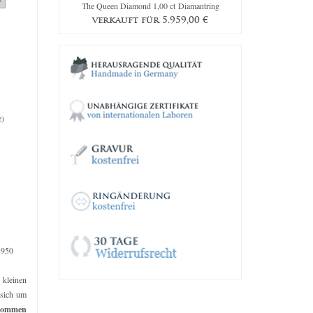
mantring
The Queen Diamond 1,00 ct Diamantring
The Great 18
39,00
€
verkauft für
5.959,00
€
verkau
e)
 950
e kleinen
 sich um
kommen