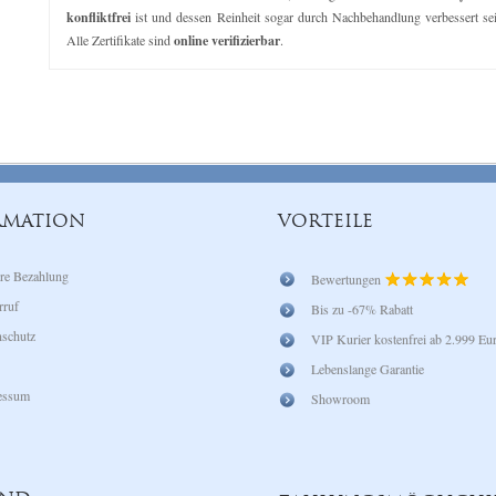
konfliktfrei
ist und dessen Reinheit sogar durch Nachbehandlung verbessert se
Alle Zertifikate sind
online verifizierbar
.
RMATION
VORTEILE
re Bezahlung
Bewertungen
rruf
Bis zu -67% Rabatt
schutz
VIP Kurier kostenfrei ab 2.999 Eu
Lebenslange Garantie
essum
Showroom