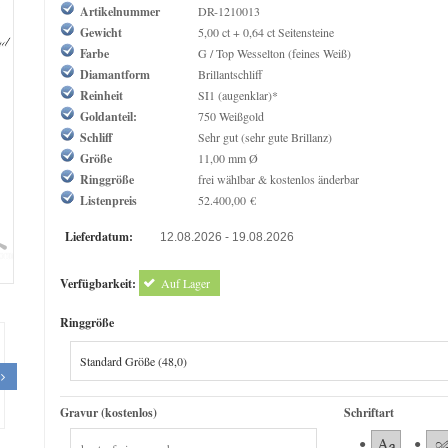
Artikelnummer
DR-1210013
Gewicht
5,00 ct + 0,64 ct Seitensteine
Farbe
G / Top Wesselton (feines Weiß)
Diamantform
Brillantschliff
Reinheit
SI1 (augenklar)*
Goldanteil:
750 Weißgold
Schliff
Sehr gut (sehr gute Brillanz)
Größe
11,00 mm Ø
Ringgröße
frei wählbar & kostenlos änderbar
Listenpreis
52.400,00 €
Lieferdatum:
12.08.2026 - 19.08.2026
om
Verfügbarkeit:
Auf Lager
Ringgröße
Gravur (kostenlos)
Schriftart