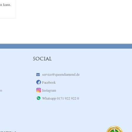
in kann.
SOCIAL
service@queendiamond.de
Facebook
ro
Instagram
Whatsapp 0171 922 922 0