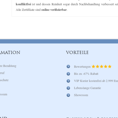
konfliktfrei
ist und dessen Reinheit sogar durch Nachbehandlung verbessert se
Alle Zertifikate sind
online verifizierbar
.
RMATION
VORTEILE
re Bezahlung
Bewertungen
rruf
Bis zu -67% Rabatt
schutz
VIP Kurier kostenfrei ab 2.999 Eu
Lebenslange Garantie
essum
Showroom