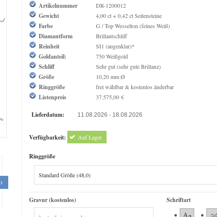
Artikelnummer
DR-1200012
Gewicht
4,00 ct + 0,42 ct Seitensteine
Farbe
G / Top Wesselton (feines Weiß)
Diamantform
Brillantschliff
Reinheit
SI1 (augenklar)*
Goldanteil:
750 Weißgold
Schliff
Sehr gut (sehr gute Brillanz)
Größe
10,20 mm Ø
Ringgröße
frei wählbar & kostenlos änderbar
Listenpreis
37.575,00 €
Lieferdatum:
11.08.2026 - 18.08.2026
om
Verfügbarkeit:
Auf Lager
Ringgröße
Gravur (kostenlos)
Schriftart