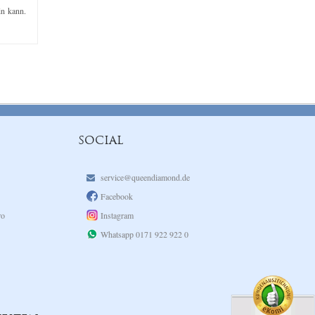
in kann.
SOCIAL
service@queendiamond.de
Facebook
ro
Instagram
Whatsapp 0171 922 922 0