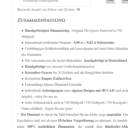
Original Empire 0,20 ct Diamantring
The Great 1884 - 0,70 ct Di
verkauft für
609,00
€
verkauft für
2.71
Maximale Anzahl von Ziffern oder Zeichen:
30
Zusammenfassung
Handgerfertigter Diamantring
- Original
The Queen Diamond
in 750
Weißgold
International zertifizierter Diamant
- 4,00 ct + 0,42 ct Seitensteine
Unabhängiges Echtheitszertifikat mit Lasersignatur auf dem Gürtel (Rundist
des Diamanten
Wir verwenden nur die besten Materialien -
handgefertigt in Deutschland
Handgefertigt
von unseren Goldschmiedemeistern
Kostenlose Gravur
bis 30 Zeichen und alle Ringgrößen lieferbar
Kostenfreie
Empire Exklusivbox
Lebenslange Queen Diamond Garantie
Individuelle
Anfertigungen
eines
eigenen Designs mit 3D CAD
sind auch
möglich - rufen Sie uns an.
Jedes Schmuckstück auch in 750 Weißgold / 750 Gelbgold / 750 Roségold /
Platin erhältlich - fragen Sie uns gern!
*
Der Diamant
ist durch die Tafel betrachtet für das bloße Auge
augenklar
. Di
Einschlüsse sind erst ab einer
10-fachen Vergrößerung
zu erkennen. Es handelt
einen
100% natürlichen Diamanten
, der gemäß dem
Kimberley-Ab