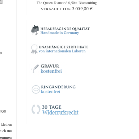
amantring
The Queen Diamond 0,50ct Diamantring
Original Em
9,00
€
verkauft für
3.059,00
€
verkau
e)
 950
e kleinen
 sich um
kommen