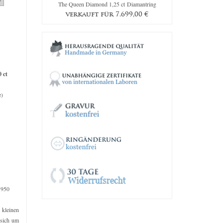
amantring
The Queen Diamond 1,25 ct Diamantring
Original Em
39,00
€
verkauft für
7.699,00
€
verkauf
0 ct
e)
 950
e kleinen
 sich um