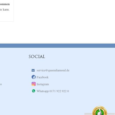
kommen
in kann.
SOCIAL
service@queendiamond.de
Facebook
ro
Instagram
Whatsapp 0171 922 922 0