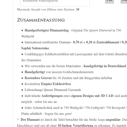
The Queen Diamond 0,50ct Diamantring
The Great 1884 - 2,00 ct Di
verkauft für
3.059,00
€
verkauft für
10.8
Maximale Anzahl von Ziffern oder Zeichen:
30
Zusammenfassung
Handgerfertigter Diamantring
- Original
The Queen Diamond
in 750
Weißgold
International zertifizierter Diamant
- 0,70 ct + 0,20 ct Zentraldiamant / 0,2
Saphir Seitensteine
Unabhängiges Echtheitszertifikat mit Lasersignatur auf dem Gürtel (Rundist
des Diamanten
Wir verwenden nur die besten Materialien -
handgefertigt in Deutschland
Handgefertigt
von unseren Goldschmiedemeistern
Kostenlose Gravur
bis 30 Zeichen und alle Ringgrößen lieferbar
Kostenfreie
Empire Exklusivbox
Lebenslange Queen Diamond Garantie
Individuelle
Anfertigungen
eines
eigenen Designs mit 3D CAD
sind auch
möglich - rufen Sie uns an.
Jedes Schmuckstück auch in 750 Weißgold / 750 Gelbgold / 750 Roségold /
Platin erhältlich - fragen Sie uns gern!
*
Der Diamant
ist durch die Tafel betrachtet für das bloße Auge
augenklar
. Di
Einschlüsse sind erst ab einer
10-fachen Vergrößerung
zu erkennen. Es handelt