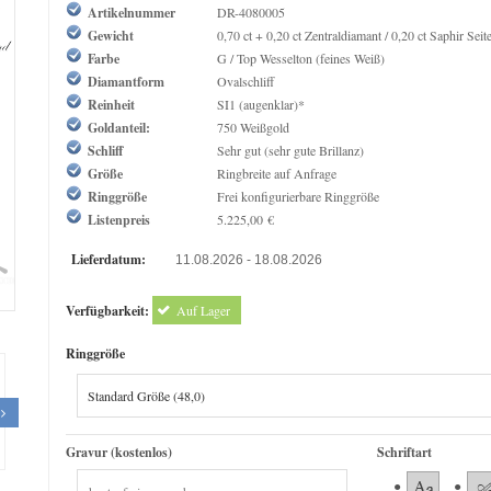
Artikelnummer
DR-4080005
Gewicht
0,70 ct + 0,20 ct Zentraldiamant / 0,20 ct Saphir Seit
Farbe
G / Top Wesselton (feines Weiß)
Diamantform
Ovalschliff
Reinheit
SI1 (augenklar)*
Goldanteil:
750 Weißgold
Schliff
Sehr gut (sehr gute Brillanz)
Größe
Ringbreite auf Anfrage
Ringgröße
Frei konfigurierbare Ringgröße
Listenpreis
5.225,00 €
Lieferdatum:
11.08.2026 - 18.08.2026
om
Verfügbarkeit:
Auf Lager
Ringgröße
Gravur (kostenlos)
Schriftart