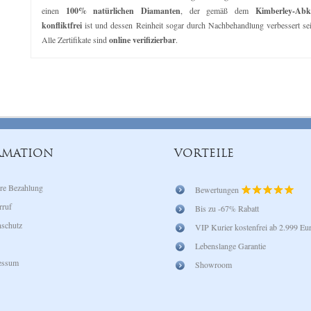
einen
100% natürlichen Diamanten
, der gemäß dem
Kimberley-Ab
konfliktfrei
ist und dessen Reinheit sogar durch Nachbehandlung verbessert se
Alle Zertifikate sind
online verifizierbar
.
RMATION
VORTEILE
re Bezahlung
Bewertungen
rruf
Bis zu -67% Rabatt
schutz
VIP Kurier kostenfrei ab 2.999 Eu
Lebenslange Garantie
essum
Showroom