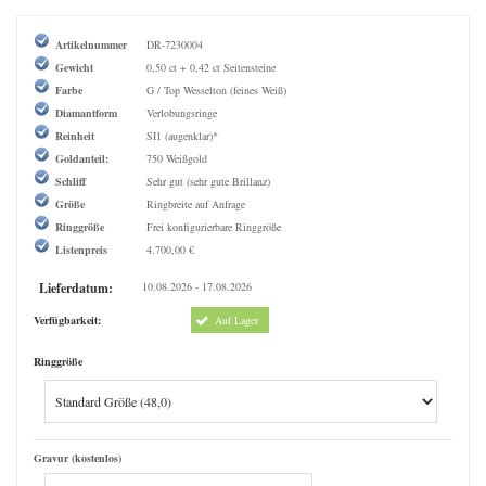
Artikelnummer
DR-7230004
Gewicht
0,50 ct + 0,42 ct Seitensteine
Farbe
G / Top Wesselton (feines Weiß)
Diamantform
Verlobungsringe
Reinheit
SI1 (augenklar)*
Goldanteil:
750 Weißgold
Schliff
Sehr gut (sehr gute Brillanz)
Größe
Ringbreite auf Anfrage
Ringgröße
Frei konfigurierbare Ringgröße
Listenpreis
4.700,00 €
Lieferdatum:
10.08.2026 - 17.08.2026
Verfügbarkeit:
Auf Lager
Ringgröße
Gravur (kostenlos)