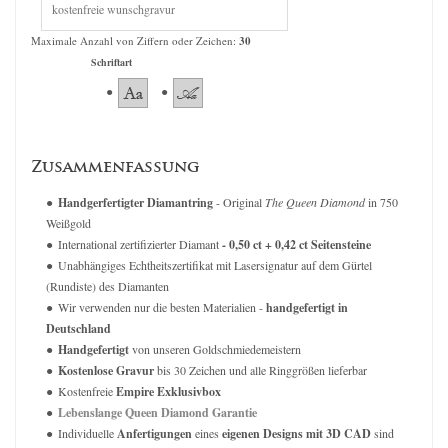
Maximale Anzahl von Ziffern oder Zeichen:
30
Schriftart
Zusammenfassung
Handgerfertigter Diamantring
- Original
The Queen Diamond
in 750
Weißgold
International zertifizierter Diamant
- 0,50 ct + 0,42 ct Seitensteine
Unabhängiges Echtheitszertifikat mit Lasersignatur auf dem Gürtel
(Rundiste) des Diamanten
Wir verwenden nur die besten Materialien -
handgefertigt in
Deutschland
Handgefertigt
von unseren Goldschmiedemeistern
Kostenlose Gravur
bis 30 Zeichen und alle Ringgrößen lieferbar
Kostenfreie
Empire Exklusivbox
Lebenslange Queen Diamond Garantie
Individuelle
Anfertigungen
eines
eigenen Designs mit 3D CAD
sind