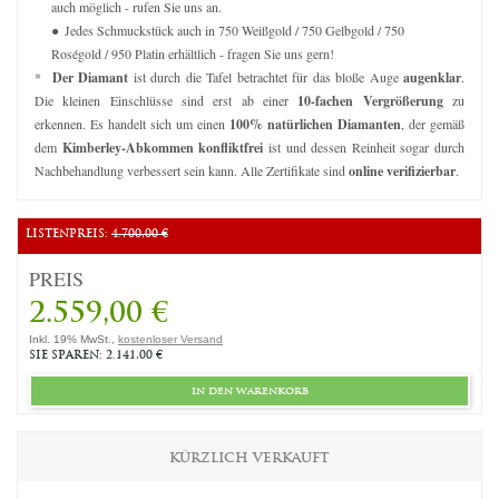
auch möglich - rufen Sie uns an.
Jedes Schmuckstück auch in 750 Weißgold / 750 Gelbgold / 750
Roségold / 950 Platin erhältlich - fragen Sie uns gern!
*
Der Diamant
ist durch die Tafel betrachtet für das bloße Auge
augenklar
.
Die kleinen Einschlüsse sind erst ab einer
10-fachen Vergrößerung
zu
erkennen. Es handelt sich um einen
100% natürlichen Diamanten
, der gemäß
dem
Kimberley-Abkommen konfliktfrei
ist und dessen Reinheit sogar durch
Nachbehandlung verbessert sein kann. Alle Zertifikate sind
online verifizierbar
.
LISTENPREIS:
4.700,00 €
PREIS
2.559,00 €
Inkl. 19% MwSt.,
kostenloser Versand
SIE SPAREN: 2.141,00 €
in den warenkorb
KÜRZLICH VERKAUFT