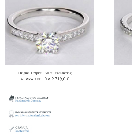
Original Empire 0,50 ct Diamantring
Th
verkauft für
2.719,0
€