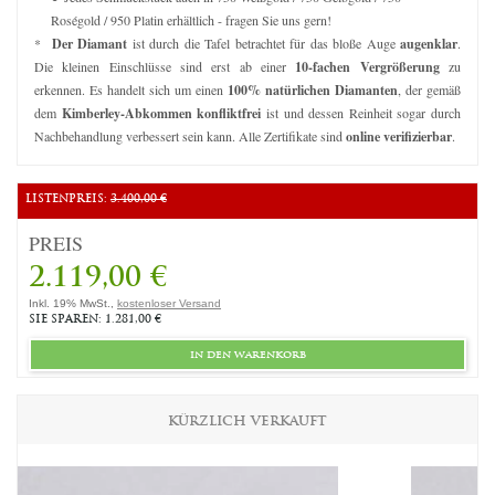
Roségold / 950 Platin erhältlich - fragen Sie uns gern!
*
Der Diamant
ist durch die Tafel betrachtet für das bloße Auge
augenklar
.
Die kleinen Einschlüsse sind erst ab einer
10-fachen Vergrößerung
zu
erkennen. Es handelt sich um einen
100% natürlichen Diamanten
, der gemäß
dem
Kimberley-Abkommen konfliktfrei
ist und dessen Reinheit sogar durch
Nachbehandlung verbessert sein kann. Alle Zertifikate sind
online verifizierbar
.
LISTENPREIS:
3.400,00 €
PREIS
2.119,00 €
Inkl. 19% MwSt.,
kostenloser Versand
SIE SPAREN: 1.281,00 €
in den warenkorb
KÜRZLICH VERKAUFT