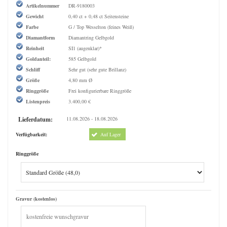
Artikelnummer
DR-9180003
Gewicht
0,40 ct + 0,48 ct Seitensteine
Farbe
G / Top Wesselton (feines Weiß)
Diamantform
Diamantring Gelbgold
Reinheit
SI1 (augenklar)*
Goldanteil:
585 Gelbgold
Schliff
Sehr gut (sehr gute Brillanz)
Größe
4,80 mm Ø
Ringgröße
Frei konfigurierbare Ringgröße
Listenpreis
3.400,00 €
Lieferdatum:
11.08.2026 - 18.08.2026
Verfügbarkeit:
Auf Lager
Ringgröße
Gravur (kostenlos)