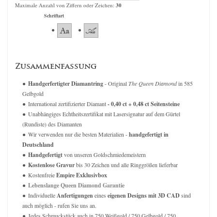
Maximale Anzahl von Ziffern oder Zeichen:
30
Schriftart
Zusammenfassung
Handgerfertigter Diamantring
- Original
The Queen Diamond
in 585
Gelbgold
International zertifizierter Diamant
- 0,40 ct + 0,48 ct Seitensteine
Unabhängiges Echtheitszertifikat mit Lasersignatur auf dem Gürtel
(Rundiste) des Diamanten
Wir verwenden nur die besten Materialien -
handgefertigt in
Deutschland
Handgefertigt
von unseren Goldschmiedemeistern
Kostenlose Gravur
bis 30 Zeichen und alle Ringgrößen lieferbar
Kostenfreie
Empire Exklusivbox
Lebenslange Queen Diamond Garantie
Individuelle
Anfertigungen
eines
eigenen Designs mit 3D CAD
sind
auch möglich - rufen Sie uns an.
Jedes Schmuckstück auch in 750 Weißgold / 750 Gelbgold / 750