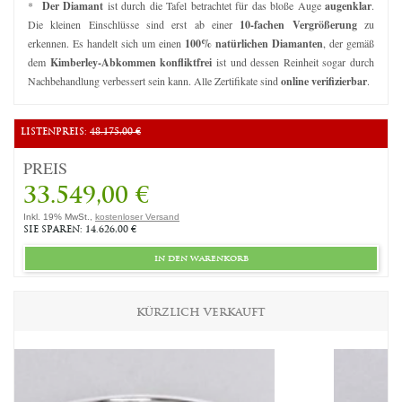
*
Der Diamant
ist durch die Tafel betrachtet für das bloße Auge
augenklar
.
Die kleinen Einschlüsse sind erst ab einer
10-fachen Vergrößerung
zu
erkennen. Es handelt sich um einen
100% natürlichen Diamanten
, der gemäß
dem
Kimberley-Abkommen konfliktfrei
ist und dessen Reinheit sogar durch
Nachbehandlung verbessert sein kann. Alle Zertifikate sind
online verifizierbar
.
LISTENPREIS:
48.175,00 €
PREIS
33.549,00 €
Inkl. 19% MwSt.,
kostenloser Versand
SIE SPAREN: 14.626,00 €
in den warenkorb
KÜRZLICH VERKAUFT