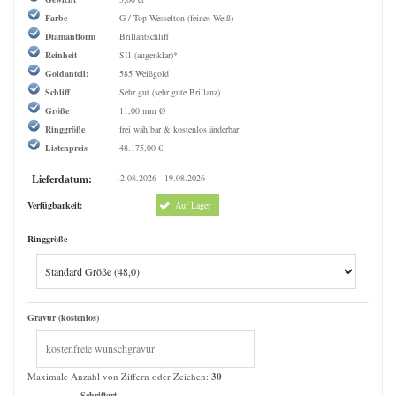
Farbe
G / Top Wesselton (feines Weiß)
Diamantform
Brillantschliff
Reinheit
SI1 (augenklar)*
Goldanteil:
585 Weißgold
Schliff
Sehr gut (sehr gute Brillanz)
Größe
11,00 mm Ø
Ringgröße
frei wählbar & kostenlos änderbar
Listenpreis
48.175,00 €
Lieferdatum:
12.08.2026 - 19.08.2026
Verfügbarkeit:
Auf Lager
Ringgröße
Gravur (kostenlos)
Maximale Anzahl von Ziffern oder Zeichen:
30
Schriftart