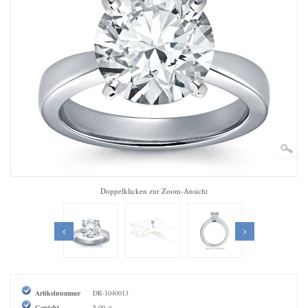
Zoom
Doppelklicken zur Zoom-Ansicht
Artikelnummer
DR-1040013
Gewicht
5,00 ct