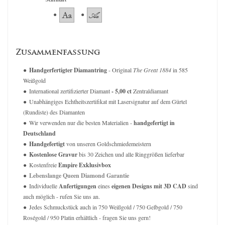
Zusammenfassung
Handgerfertigter Diamantring
- Original
The Great 1884
in 585
Weißgold
International zertifizierter Diamant
- 5,00 ct
Zentraldiamant
Unabhängiges Echtheitszertifikat mit Lasersignatur auf dem Gürtel
(Rundiste) des Diamanten
Wir verwenden nur die besten Materialien -
handgefertigt in
Deutschland
Handgefertigt
von unseren Goldschmiedemeistern
Kostenlose Gravur
bis 30 Zeichen und alle Ringgrößen lieferbar
Kostenfreie
Empire Exklusivbox
Lebenslange Queen Diamond Garantie
Individuelle
Anfertigungen
eines
eigenen Designs mit 3D CAD
sind
auch möglich - rufen Sie uns an.
Jedes Schmuckstück auch in 750 Weißgold / 750 Gelbgold / 750
Roségold / 950 Platin erhältlich - fragen Sie uns gern!