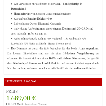
Wir verwenden nur die besten Materialien -
handgefertigt in
Deutschland
Handgefertigt
von unseren Goldschmiedemeistern
Kostenfreie
Empire Exklusivbox
Lebenslange Queen Diamond Garantie
Individuelle
Anfertigungen
eines
eigenen Designs mit 3D CAD
sind
auch möglich - rufen Sie uns an.
Jedes Schmuckstück auch in 750 Weißgold / 750 Gelbgold / 750
Roségold / 950 Platin erhältlich - fragen Sie uns gern!
*
Der Diamant
ist durch die Tafel betrachtet für das bloße Auge
augenklar
.
Die kleinen Einschlüsse sind erst ab einer
10-fachen Vergrößerung
zu
erkennen. Es handelt sich um einen
100% natürlichen Diamanten
, der gemäß
dem
Kimberley-Abkommen konfliktfrei
ist und dessen Reinheit sogar durch
Nachbehandlung verbessert sein kann. Alle Zertifikate sind
online verifizierbar
.
LISTENPREIS:
3.100,00 €
PREIS
1.689,00 €
Inkl. 19% MwSt.,
kostenloser Versand