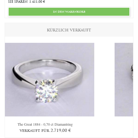
SIE SPAREN: 1.411,00 €
in den warenkorb
KÜRZLICH VERKAUFT
The Great 1884 - 0,70 ct Diamantring
Th
verkauft für
2.719,00
€