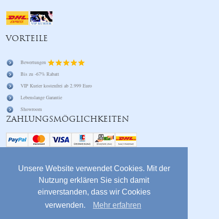
VORTEILE
Bewertungen
Bis zu -67% Rabatt
VIP Kurier kostenfrei ab 2.999 Euro
Lebenslange Garantie
Showroom
ZAHLUNGSMÖGLICHKEITEN
SOCIAL
Unsere Website verwendet Cookies. Mit der
Nutzung erklären Sie sich damit
service@queendiamond.de
einverstanden, dass wir Cookies
Facebook
verwenden.
Mehr erfahren
Instagram