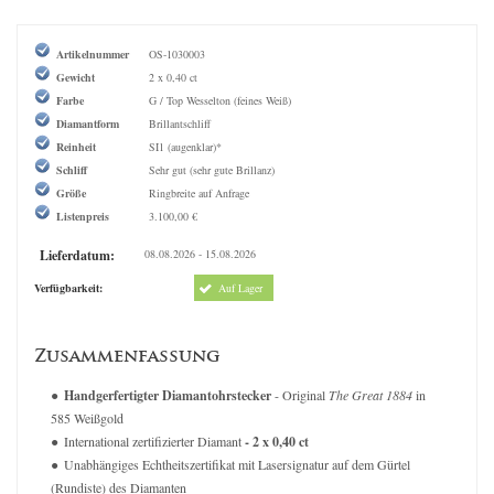
Artikelnummer
OS-1030003
Gewicht
2 x 0,40 ct
Farbe
G / Top Wesselton (feines Weiß)
Diamantform
Brillantschliff
Reinheit
SI1 (augenklar)*
Schliff
Sehr gut (sehr gute Brillanz)
Größe
Ringbreite auf Anfrage
Listenpreis
3.100,00 €
Lieferdatum:
08.08.2026 - 15.08.2026
Verfügbarkeit:
Auf Lager
Zusammenfassung
Handgerfertigter Diamantohrstecker
- Original
The Great 1884
in
585 Weißgold
International zertifizierter Diamant
- 2 x 0,40 ct
Unabhängiges Echtheitszertifikat mit Lasersignatur auf dem Gürtel
(Rundiste) des Diamanten