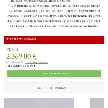
Roségold / 950 Platin erhältlich - fragen Sie uns gern!
*
Der Diamant
ist durch die Tafel betrachtet für das bloße Auge
augenklar
.
Die kleinen Einschlüsse sind erst ab einer
10-fachen Vergrößerung
zu
erkennen. Es handelt sich um einen
100% natürlichen Diamanten
, der gemäß
dem
Kimberley-Abkommen konfliktfrei
ist und dessen Reinheit sogar durch
Nachbehandlung verbessert sein kann. Alle Zertifikate sind
online verifizierbar
.
LISTENPREIS:
5.250,00 €
PREIS
2.369,00 €
Inkl. 19% MwSt.,
kostenloser Versand
SIE SPAREN: 2.881,00 €
in den warenkorb
KÜRZLICH VERKAUFT