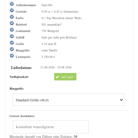
Artikelnummer
Sale-004
Gewicht
0,50 ct + 0,42 ct Seitensteine
Farbe
G / Top Wesselton (feines Weiß)
Reinheit
SI1 (augenklar)*
Goldanteil:
750 Weißgold
Schliff
Sehr gut (sehr gute Brillanz)
Größe
5,10 mm Ø
Ringgröße
siehe Tabelle
Listenpreis
5.250,00 €
Lieferdatum:
12.08.2026 - 19.08.2026
Verfügbarkeit:
Auf Lager
Ringgröße
Gravur (kostenlos)
Maximale Anzahl von Ziffern oder Zeichen:
30