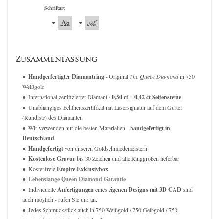
Schriftart
Zusammenfassung
Handgerfertigter Diamantring
- Original
The Queen Diamond
in 750
Weißgold
International zertifizierter Diamant
- 0,50 ct + 0,42 ct Seitensteine
Unabhängiges Echtheitszertifikat mit Lasersignatur auf dem Gürtel
(Rundiste) des Diamanten
Wir verwenden nur die besten Materialien -
handgefertigt in
Deutschland
Handgefertigt
von unseren Goldschmiedemeistern
Kostenlose Gravur
bis 30 Zeichen und alle Ringgrößen lieferbar
Kostenfreie
Empire Exklusivbox
Lebenslange Queen Diamond Garantie
Individuelle
Anfertigungen
eines
eigenen Designs mit 3D CAD
sind
auch möglich - rufen Sie uns an.
Jedes Schmuckstück auch in 750 Weißgold / 750 Gelbgold / 750