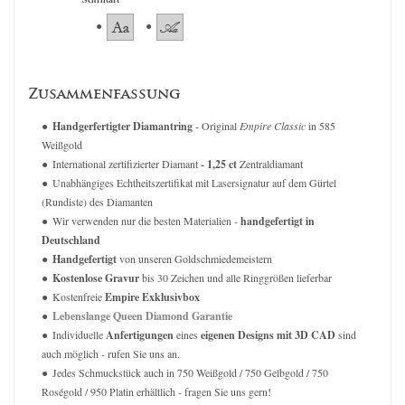
Zusammenfassung
Handgerfertigter Diamantring
- Original
Empire Classic
in 585
Weißgold
International zertifizierter Diamant
- 1,25 ct
Zentraldiamant
Unabhängiges Echtheitszertifikat mit Lasersignatur auf dem Gürtel
(Rundiste) des Diamanten
Wir verwenden nur die besten Materialien -
handgefertigt in
Deutschland
Handgefertigt
von unseren Goldschmiedemeistern
Kostenlose Gravur
bis 30 Zeichen und alle Ringgrößen lieferbar
Kostenfreie
Empire Exklusivbox
Lebenslange Queen Diamond Garantie
Individuelle
Anfertigungen
eines
eigenen Designs mit 3D CAD
sind
auch möglich - rufen Sie uns an.
Jedes Schmuckstück auch in 750 Weißgold / 750 Gelbgold / 750
Roségold / 950 Platin erhältlich - fragen Sie uns gern!