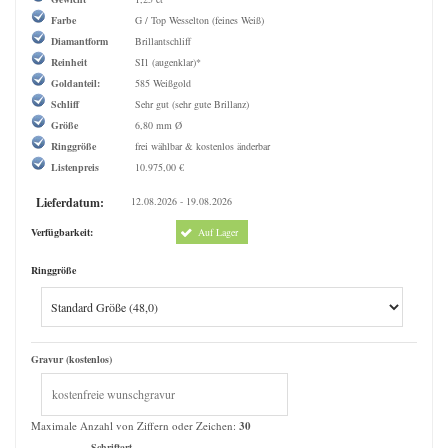
Farbe
G / Top Wesselton (feines Weiß)
Diamantform
Brillantschliff
Reinheit
SI1 (augenklar)*
Goldanteil:
585 Weißgold
Schliff
Sehr gut (sehr gute Brillanz)
Größe
6,80 mm Ø
Ringgröße
frei wählbar & kostenlos änderbar
Listenpreis
10.975,00 €
Lieferdatum:
12.08.2026 - 19.08.2026
Verfügbarkeit:
Auf Lager
Ringgröße
Gravur (kostenlos)
Maximale Anzahl von Ziffern oder Zeichen:
30
Schriftart