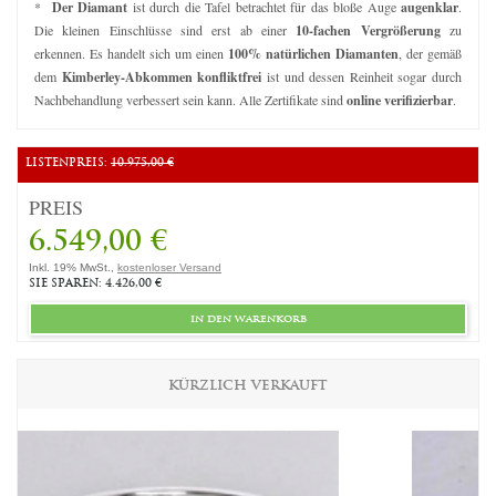
*
Der Diamant
ist durch die Tafel betrachtet für das bloße Auge
augenklar
.
Die kleinen Einschlüsse sind erst ab einer
10-fachen Vergrößerung
zu
erkennen. Es handelt sich um einen
100% natürlichen Diamanten
, der gemäß
dem
Kimberley-Abkommen konfliktfrei
ist und dessen Reinheit sogar durch
Nachbehandlung verbessert sein kann. Alle Zertifikate sind
online verifizierbar
.
LISTENPREIS:
10.975,00 €
PREIS
6.549,00 €
Inkl. 19% MwSt.,
kostenloser Versand
SIE SPAREN: 4.426,00 €
in den warenkorb
KÜRZLICH VERKAUFT