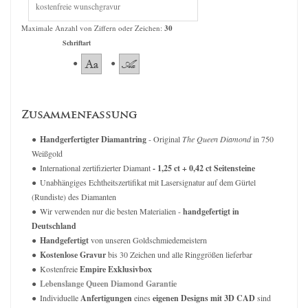
Maximale Anzahl von Ziffern oder Zeichen:
30
Schriftart
Zusammenfassung
Handgerfertigter Diamantring
- Original
The Queen Diamond
in 750
Weißgold
International zertifizierter Diamant
- 1,25 ct + 0,42 ct Seitensteine
Unabhängiges Echtheitszertifikat mit Lasersignatur auf dem Gürtel
(Rundiste) des Diamanten
Wir verwenden nur die besten Materialien -
handgefertigt in
Deutschland
Handgefertigt
von unseren Goldschmiedemeistern
Kostenlose Gravur
bis 30 Zeichen und alle Ringgrößen lieferbar
Kostenfreie
Empire Exklusivbox
Lebenslange Queen Diamond Garantie
Individuelle
Anfertigungen
eines
eigenen Designs mit 3D CAD
sind