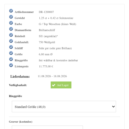
Artikelnummer
DR-1200007
Gewicht
1,25 ct + 0,42 ct Seitensteine
Farbe
G / Top Wesselton (feines Weiß)
Diamantform
Brillantschliff
Reinheit
SI1 (augenklar)*
Goldanteil:
750 Weißgold
Schliff
Sehr gut (sehr gute Brillanz)
Größe
6,80 mm Ø
Ringgröße
frei wählbar & kostenlos änderbar
Listenpreis
11.775,00 €
Lieferdatum:
11.08.2026 - 18.08.2026
Verfügbarkeit:
Auf Lager
Ringgröße
Gravur (kostenlos)