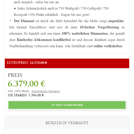
auch möglich - rufen Sie uns an.
Jedes Schmuckstück auch in 750 Weißgold / 750 Gelbgold / 750
Roségold / 950 Platin erhältlich - fragen Sie uns gern!
*
Der Diamant
ist durch die Tafel betrachtet für das bloße Auge
augenklar
.
Die kleinen Einschlüsse sind erst ab einer
10-fachen Vergrößerung
zu
erkennen. Es handelt sich um einen
100% natürlichen Diamanten
, der gemäß
dem
Kimberley-Abkommen konfliktfrei
ist und dessen Reinheit sogar durch
Nachbehandlung verbessert sein kann. Alle Zertifikate sind
online verifizierbar
.
LISTENPREIS:
11.775,00 €
PREIS
6.379,00 €
Inkl. 19% MwSt.,
kostenloser Versand
SIE SPAREN: 5.396,00 €
in den warenkorb
KÜRZLICH VERKAUFT