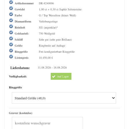
Artikelnummer
DR-8240006
Gewicht
1,00 ct + 0,30 ct Saphir Seitensteine
Farbe
G / Top Wesselton (feines Weiß)
Diamantform
Verlobungsringe
Reinheit
SI1 (augenklar)*
Goldanteil:
750 Weißgold
Schliff
Sehr gut (sehr gute Brillanz)
Größe
Ringbreite auf Anfrage
Ringgröße
Frei konfigurierbare Ringgröße
Listenpreis
10.450,00 €
Lieferdatum:
11.08.2026 - 18.08.2026
Verfügbarkeit:
Auf Lager
Ringgröße
Gravur (kostenlos)