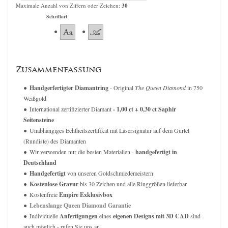
Maximale Anzahl von Ziffern oder Zeichen:
30
Schriftart
Zusammenfassung
Handgerfertigter Diamantring
- Original
The Queen Diamond
in 750
Weißgold
International zertifizierter Diamant
- 1,00 ct + 0,30 ct Saphir
Seitensteine
Unabhängiges Echtheitszertifikat mit Lasersignatur auf dem Gürtel
(Rundiste) des Diamanten
Wir verwenden nur die besten Materialien -
handgefertigt in
Deutschland
Handgefertigt
von unseren Goldschmiedemeistern
Kostenlose Gravur
bis 30 Zeichen und alle Ringgrößen lieferbar
Kostenfreie
Empire Exklusivbox
Lebenslange Queen Diamond Garantie
Individuelle
Anfertigungen
eines
eigenen Designs mit 3D CAD
sind
auch möglich - rufen Sie uns an.