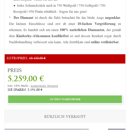
Jedes Schmuckstück auch in 750 Weißgold / 750 Gelbgold / 750
Roségold / 950 Platin erhältlich - fragen Sie uns gern!
*
Der Diamant
ist durch die Tafel betrachtet für das bloße Auge
augenklar
.
Die kleinen Einschlüsse sind erst ab einer
10-fachen Vergrößerung
zu
erkennen. Es handelt sich um einen
100% natürlichen Diamanten
, der gemäß
dem
Kimberley-Abkommen konfliktfrei
ist und dessen Reinheit sogar durch
Nachbehandlung verbessert sein kann. Alle Zertifikate sind
online verifizierbar
.
LISTENPREIS:
10.450,00 €
PREIS
5.259,00 €
Inkl. 19% MwSt.,
kostenloser Versand
SIE SPAREN: 5.191,00 €
in den warenkorb
KÜRZLICH VERKAUFT