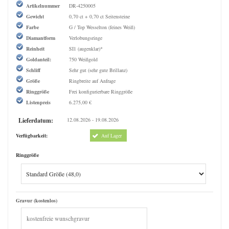
Artikelnummer
DR-4250005
Gewicht
0,70 ct + 0,70 ct Seitensteine
Farbe
G / Top Wesselton (feines Weiß)
Diamantform
Verlobungsringe
Reinheit
SI1 (augenklar)*
Goldanteil:
750 Weißgold
Schliff
Sehr gut (sehr gute Brillanz)
Größe
Ringbreite auf Anfrage
Ringgröße
Frei konfigurierbare Ringgröße
Listenpreis
6.275,00 €
Lieferdatum:
12.08.2026 - 19.08.2026
Verfügbarkeit:
Auf Lager
Ringgröße
Gravur (kostenlos)