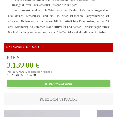
Roségold / 950 Platin erhältlich - fragen Sie uns gern!
*
Der Diamant
ist durch die Tafel betrachtet für das bloße Auge
augenklar
.
Die kleinen Einschlüsse sind erst ab einer
10-fachen Vergrößerung
zu
erkennen. Es handelt sich um einen
100% natürlichen Diamanten
, der gemäß
dem
Kimberley-Abkommen konfliktfrei
ist und dessen Reinheit sogar durch
Nachbehandlung verbessert sein kann. Alle Zertifikate sind
online verifizierbar
.
LISTENPREIS:
6.275,00 €
PREIS
3.139,00 €
Inkl. 19% MwSt.,
kostenloser Versand
SIE SPAREN: 3.136,00 €
in den warenkorb
KÜRZLICH VERKAUFT