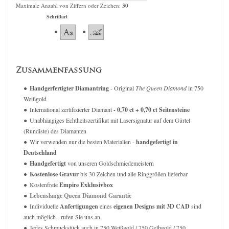
Maximale Anzahl von Ziffern oder Zeichen:
30
Schriftart
Zusammenfassung
Handgerfertigter Diamantring
- Original
The Queen Diamond
in 750
Weißgold
International zertifizierter Diamant
- 0,70 ct + 0,70 ct Seitensteine
Unabhängiges Echtheitszertifikat mit Lasersignatur auf dem Gürtel
(Rundiste) des Diamanten
Wir verwenden nur die besten Materialien -
handgefertigt in
Deutschland
Handgefertigt
von unseren Goldschmiedemeistern
Kostenlose Gravur
bis 30 Zeichen und alle Ringgrößen lieferbar
Kostenfreie
Empire Exklusivbox
Lebenslange Queen Diamond Garantie
Individuelle
Anfertigungen
eines
eigenen Designs mit 3D CAD
sind
auch möglich - rufen Sie uns an.
Jedes Schmuckstück auch in 750 Weißgold / 750 Gelbgold / 750