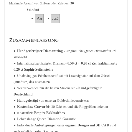
Maximale Anzahl von Ziffern oder Zeichen:
30
Schriftart
Zusammenfassung
Handgerfertigter Diamantring
- Original
The Queen Diamond
in 750
Weißgold
International zertifizierter Diamant
- 0,50 ct + 0,20 ct Zentraldiamant /
0,20 ct Saphir Seitensteine
Unabhängiges Echtheitszertifikat mit Lasersignatur auf dem Gürtel
(Rundiste) des Diamanten
Wir verwenden nur die besten Materialien -
handgefertigt in
Deutschland
Handgefertigt
von unseren Goldschmiedemeistern
Kostenlose Gravur
bis 30 Zeichen und alle Ringgrößen lieferbar
Kostenfreie
Empire Exklusivbox
Lebenslange Queen Diamond Garantie
Individuelle
Anfertigungen
eines
eigenen Designs mit 3D CAD
sind
auch möglich - rufen Sie uns an.