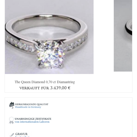
T
The Queen Diamond 0,70 ct Diamantring
verkauft für
3.439,00
€