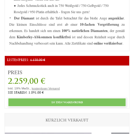
Jedes Schmuckstück auch in 750 Weißgold / 750 Gelbgold / 750
Roségold / 950 Platin erhältlich - fragen Sie uns gern!
*
Der Diamant
ist durch die Tafel betrachtet für das bloße Auge
augenklar
.
Die kleinen Einschlüsse sind erst ab einer
10-fachen Vergrößerung
zu
erkennen. Es handelt sich um einen
100% natürlichen Diamanten
, der gemäß
dem
Kimberley-Abkommen konfliktfrei
ist und dessen Reinheit sogar durch
Nachbehandlung verbessert sein kann. Alle Zertifikate sind
online verifizierbar
.
LISTENPREIS:
4.150,00 €
PREIS
2.259,00 €
Inkl. 19% MwSt.,
kostenloser Versand
SIE SPAREN: 1.891,00 €
in den warenkorb
KÜRZLICH VERKAUFT