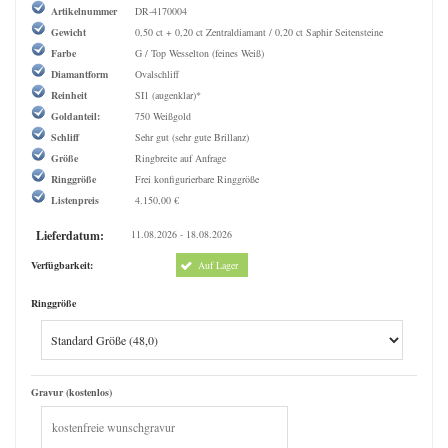
Artikelnummer
DR-4170004
Gewicht
0,50 ct + 0,20 ct Zentraldiamant / 0,20 ct Saphir Seitensteine
Farbe
G / Top Wesselton (feines Weiß)
Diamantform
Ovalschliff
Reinheit
SI1 (augenklar)*
Goldanteil:
750 Weißgold
Schliff
Sehr gut (sehr gute Brillanz)
Größe
Ringbreite auf Anfrage
Ringgröße
Frei konfigurierbare Ringgröße
Listenpreis
4.150,00 €
Lieferdatum:
11.08.2026 - 18.08.2026
Verfügbarkeit:
Auf Lager
Ringgröße
Gravur (kostenlos)