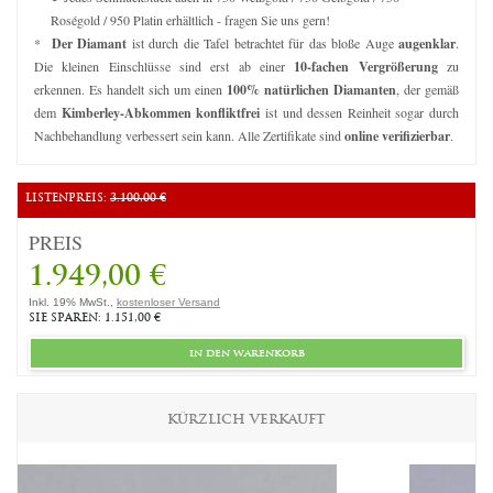
Roségold / 950 Platin erhältlich - fragen Sie uns gern!
*
Der Diamant
ist durch die Tafel betrachtet für das bloße Auge
augenklar
.
Die kleinen Einschlüsse sind erst ab einer
10-fachen Vergrößerung
zu
erkennen. Es handelt sich um einen
100% natürlichen Diamanten
, der gemäß
dem
Kimberley-Abkommen konfliktfrei
ist und dessen Reinheit sogar durch
Nachbehandlung verbessert sein kann. Alle Zertifikate sind
online verifizierbar
.
LISTENPREIS:
3.100,00 €
PREIS
1.949,00 €
Inkl. 19% MwSt.,
kostenloser Versand
SIE SPAREN: 1.151,00 €
in den warenkorb
KÜRZLICH VERKAUFT