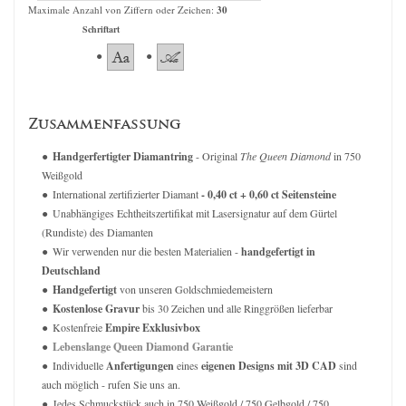
Maximale Anzahl von Ziffern oder Zeichen:
30
Schriftart
Zusammenfassung
Handgerfertigter Diamantring
- Original
The Queen Diamond
in 750
Weißgold
International zertifizierter Diamant
- 0,40 ct + 0,60 ct Seitensteine
Unabhängiges Echtheitszertifikat mit Lasersignatur auf dem Gürtel
(Rundiste) des Diamanten
Wir verwenden nur die besten Materialien -
handgefertigt in
Deutschland
Handgefertigt
von unseren Goldschmiedemeistern
Kostenlose Gravur
bis 30 Zeichen und alle Ringgrößen lieferbar
Kostenfreie
Empire Exklusivbox
Lebenslange Queen Diamond Garantie
Individuelle
Anfertigungen
eines
eigenen Designs mit 3D CAD
sind
auch möglich - rufen Sie uns an.
Jedes Schmuckstück auch in 750 Weißgold / 750 Gelbgold / 750