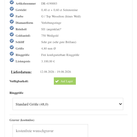
Artikelnummer
DR-4190003
Gewicht
0,40 ct + 0,60 ct Seitensteine
Farbe
G / Top Wesselton (feines Weiß)
Diamantform
Verlobungsringe
Reinheit
SI1 (augenklar)*
Goldanteil:
750 Weißgold
Schliff
Sehr gut (sehr gute Brillanz)
Größe
4,80 mm Ø
Ringgröße
Frei konfigurierbare Ringgröße
Listenpreis
3.100,00 €
Lieferdatum:
12.08.2026 - 19.08.2026
Verfügbarkeit:
Auf Lager
Ringgröße
Gravur (kostenlos)