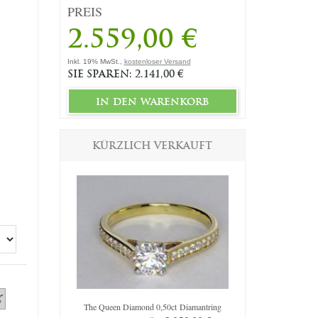
PREIS
2.559,00 €
Inkl. 19% MwSt.,
kostenloser Versand
SIE SPAREN: 2.141,00 €
in den warenkorb
KÜRZLICH VERKAUFT
iamantring
The Queen Diamond 0,50ct Diamantring
Original Em