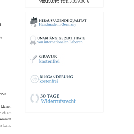
9,00
€
verkauft für
3.059,00
€
verka
d
e)
 950
e kleinen
 sich um
kommen
in kann.