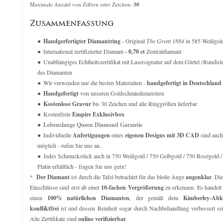
verkauft für
6.279,00
€
verkauft für
5.95
Maximale Anzahl von Ziffern oder Zeichen:
30
Zusammenfassung
Handgerfertigter Diamantring
- Original
The Great 1884
in 585 Weißgol
International zertifizierter Diamant
- 0,70 ct
Zentraldiamant
Unabhängiges Echtheitszertifikat mit Lasersignatur auf dem Gürtel (Rundist
des Diamanten
Wir verwenden nur die besten Materialien -
handgefertigt in Deutschland
Handgefertigt
von unseren Goldschmiedemeistern
Kostenlose Gravur
bis 30 Zeichen und alle Ringgrößen lieferbar
Kostenfreie
Empire Exklusivbox
Lebenslange Queen Diamond Garantie
Individuelle
Anfertigungen
eines
eigenen Designs mit 3D CAD
sind auch
möglich - rufen Sie uns an.
Jedes Schmuckstück auch in 750 Weißgold / 750 Gelbgold / 750 Roségold /
Platin erhältlich - fragen Sie uns gern!
*
Der Diamant
ist durch die Tafel betrachtet für das bloße Auge
augenklar
. Di
Einschlüsse sind erst ab einer
10-fachen Vergrößerung
zu erkennen. Es handelt
einen
100% natürlichen Diamanten
, der gemäß dem
Kimberley-Ab
konfliktfrei
ist und dessen Reinheit sogar durch Nachbehandlung verbessert se
Alle Zertifikate sind
online verifizierbar
.