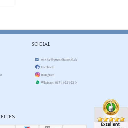
SOCIAL
service@queendiamond.de
Facebook
ro
Instagram
Whatsapp 0171 922 922 0
EITEN