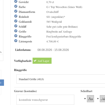
Gewicht
0,70 ct
Farbe
G / Top Wesselton (feines Weiß)
Diamantform
Ovalschliff
Reinheit
SI1 (augenklar)*
Goldanteil:
585 Weißgold
Schliff
Sehr gut (sehr gute Brillanz)
Größe
Ringbreite auf Anfrage
Ringgröße
Frei konfigurierbare Ringgröße
Listenpreis
4.700,00 €
Lieferdatum:
08.08.2026 - 15.08.2026
om
Verfügbarkeit:
Auf Lager
Ringgröße
Gravur (kostenlos)
Schriftart
Original Empire 1,00 ct Diamantring
The Queen Diamond 1,00 ct D