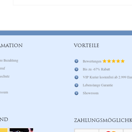
RMATION
VORTEILE
re Bezahlung
Bewertungen
rruf
Bis zu -67% Rabatt
schutz
VIP Kurier kostenfrei ab 2.999 Eu
Lebenslange Garantie
essum
Showroom
AND
ZAHLUNGSMÖGLICHK