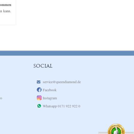
kommen
in kann.
SOCIAL
service@queendiamond.de
Facebook
ro
Instagram
Whatsapp 0171 922 922 0