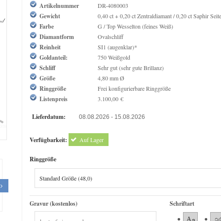
Artikelnummer
DR-4080003
Gewicht
0,40 ct + 0,20 ct Zentraldiamant / 0,20 ct Saphir Seit
Farbe
G / Top Wesselton (feines Weiß)
Diamantform
Ovalschliff
Reinheit
SI1 (augenklar)*
Goldanteil:
750 Weißgold
Schliff
Sehr gut (sehr gute Brillanz)
Größe
4,80 mm Ø
Ringgröße
Frei konfigurierbare Ringgröße
Listenpreis
3.100,00 €
Lieferdatum:
08.08.2026 - 15.08.2026
om
Verfügbarkeit:
Auf Lager
Ringgröße
Gravur (kostenlos)
Schriftart