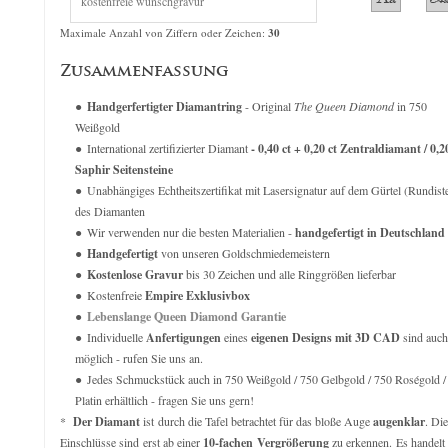
The Queen Diamond 1,50 ct Diamantring
The Queen Diamond 1,25 ct D
verkauft für
8.169,00
€
verkauft für
7.69
Maximale Anzahl von Ziffern oder Zeichen:
30
Zusammenfassung
Handgerfertigter Diamantring
- Original
The Queen Diamond
in 750
Weißgold
International zertifizierter Diamant
- 0,40 ct + 0,20 ct Zentraldiamant / 0,2
Saphir Seitensteine
Unabhängiges Echtheitszertifikat mit Lasersignatur auf dem Gürtel (Rundist
des Diamanten
Wir verwenden nur die besten Materialien -
handgefertigt in Deutschland
Handgefertigt
von unseren Goldschmiedemeistern
Kostenlose Gravur
bis 30 Zeichen und alle Ringgrößen lieferbar
Kostenfreie
Empire Exklusivbox
Lebenslange Queen Diamond Garantie
Individuelle
Anfertigungen
eines
eigenen Designs mit 3D CAD
sind auch
möglich - rufen Sie uns an.
Jedes Schmuckstück auch in 750 Weißgold / 750 Gelbgold / 750 Roségold /
Platin erhältlich - fragen Sie uns gern!
*
Der Diamant
ist durch die Tafel betrachtet für das bloße Auge
augenklar
. Di
Einschlüsse sind erst ab einer
10-fachen Vergrößerung
zu erkennen. Es handelt