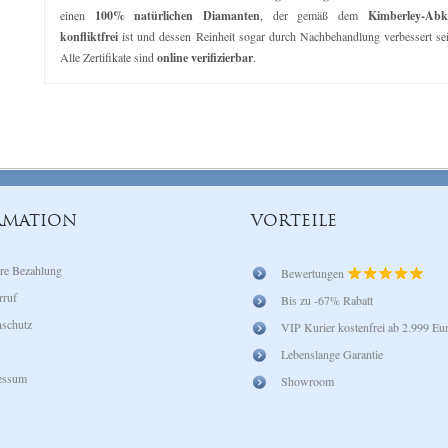
einen
100% natürlichen Diamanten
, der gemäß dem
Kimberley-Ab
konfliktfrei
ist und dessen Reinheit sogar durch Nachbehandlung verbessert se
Alle Zertifikate sind
online verifizierbar
.
RMATION
VORTEILE
re Bezahlung
Bewertungen
rruf
Bis zu -67% Rabatt
schutz
VIP Kurier kostenfrei ab 2.999 Eu
Lebenslange Garantie
essum
Showroom