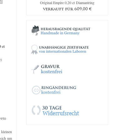
iamantring
Original Empire 0,20 ct Diamantring
The Great 18
9,00
€
verkauft für
609,00
€
verkau
0 ct
e)
 950
e kleinen
 sich um