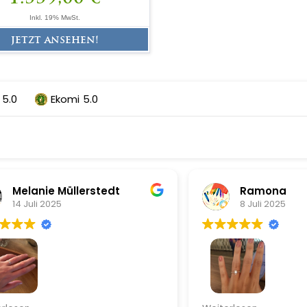
Inkl. 19% MwSt.
jetzt ansehen!
5.0
Ekomi
5.0
anie Müllerstedt
Ramona
uli 2025
8 Juli 2025
verlobungsring in 585
Sehr schöner Diamantring: