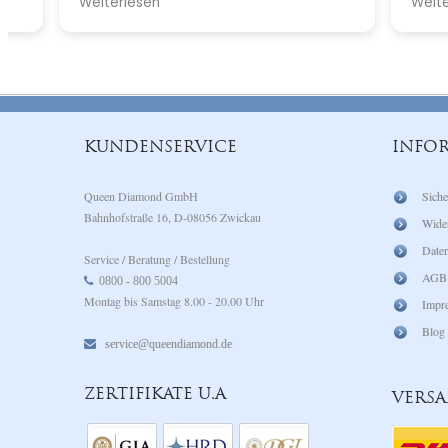
Weiterlesen
Weiterlese
weißgold z
einem rund
Wenn Gold
jetzt nur 
KUNDENSERVICE
INFO
Queen Diamond GmbH
Siche
Bahnhofstraße 16, D-08056 Zwickau
Wide
Daten
Service / Beratung / Bestellung
AGB
0800 - 800 5004
Montag bis Samstag 8.00 - 20.00 Uhr
Impr
Blog
service@queendiamond.de
ZERTIFIKATE U.A
VERS