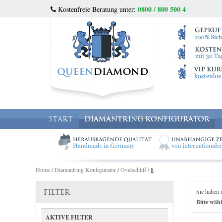
0800 / 800 500 4
Kostenfreie Beratung unter:
START
DIAMANTRING KONFIGURATOR
Home
/
Diamantring Konfigurator
/
Ovalschliff
/
8
Sie haben 
FILTER
Bitte wähl
AKTIVE FILTER