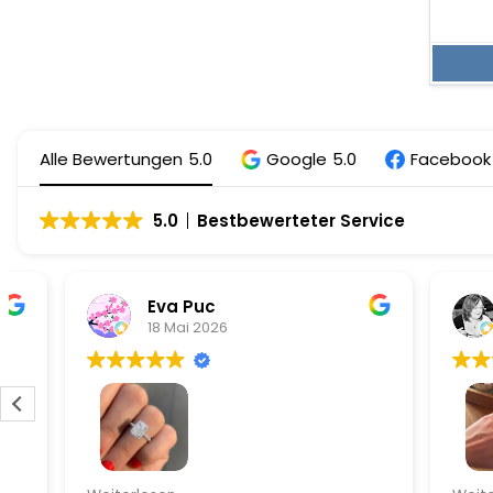
Alle Bewertungen
5.0
Google
5.0
Facebook
5.0
Bestbewerteter Service
Eva Puc
Mel
18 Mai 2026
14 J
Alles perfekt gelaufen inkl vip Service
Zierlicher 