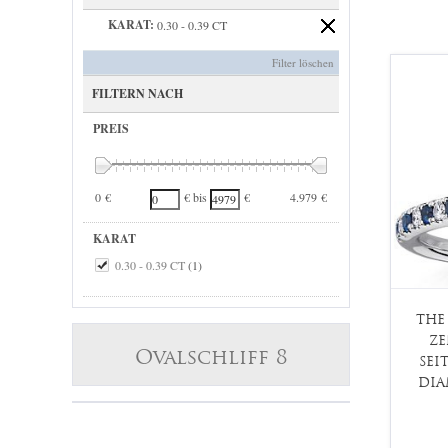
KARAT:
0.30 - 0.39 CT
Filter löschen
FILTERN NACH
PREIS
0 €
4.979 €
€ bis
€
KARAT
0.30 - 0.39 CT
(1)
THE
ZE
Ovalschliff 8
SEI
DIA