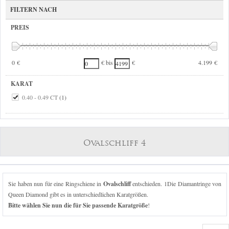
FILTERN NACH
PREIS
0 €
4.199 €
€ bis
€
KARAT
0.40 - 0.49 CT
(1)
Ovalschliff 4
Sie haben nun für eine Ringschiene in
Ovalschliff
entschieden. 1Die Diamantringe von
Queen Diamond gibt es in unterschiedlichen Karatgrößen.
Bitte wählen Sie nun die für Sie passende Karatgröße
!