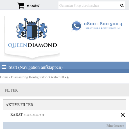
0 Artikel
Start (Navigation aufklappen)
Home
/
Diamantring Konfigurator
/
Ovalschliff
/
4
FILTER
AKTIVE FILTER
KARAT:
0.40 - 0.49 CT
Filter löschen