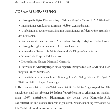
verkauft für
8.169,00
€
verkauft für 2.71
Maximale Anzahl von Ziffern oder Zeichen:
30
Zusammenfassung
Handgerfertigter Diamantring
- Original
Empire Classic
in 585 Weißgold
International zertifizierter Diamant
- 0,50 ct
Zentraldiamant
Unabhängiges Echtheitszertifikat mit Lasersignatur auf dem Gürtel (Rundist
des Diamanten
Wir verwenden nur die besten Materialien -
handgefertigt in Deutschland
Handgefertigt
von unseren Goldschmiedemeistern
Kostenlose Gravur
bis 30 Zeichen und alle Ringgrößen lieferbar
Kostenfreie
Empire Exklusivbox
Lebenslange Queen Diamond Garantie
Individuelle
Anfertigungen
eines
eigenen Designs mit 3D CAD
sind auch
möglich - rufen Sie uns an.
Jedes Schmuckstück auch in 750 Weißgold / 750 Gelbgold / 750 Roségold /
Platin erhältlich - fragen Sie uns gern!
*
Der Diamant
ist durch die Tafel betrachtet für das bloße Auge
augenklar
. Di
Einschlüsse sind erst ab einer
10-fachen Vergrößerung
zu erkennen. Es handelt
einen
100% natürlichen Diamanten
, der gemäß dem
Kimberley-Ab
konfliktfrei
ist und dessen Reinheit sogar durch Nachbehandlung verbessert se
Alle Zertifikate sind
online verifizierbar
.