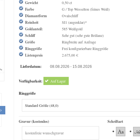
Gewicht
0,50 ct
Farbe
G / Top Wesselton (feines Weiß)
Diamantform
Ovalschliff
Reinheit
SI1 (augenklar)*
Goldanteil:
585 Weißgold
Schliff
Sehr gut (sehr gute Brillanz)
Größe
Ringbreite auf Anfrage
Ringgröße
Frei konfigurierbare Ringgröße
Listenpreis
2.675,00 €
Lieferdatum:
08.08.2026 - 15.08.2026
om
Verfügbarkeit:
Auf Lager
Ringgröße
Gravur (kostenlos)
Schriftart
The Queen Diamond 1,50 ct Diamantring
The Queen Diamond 0,50ct D