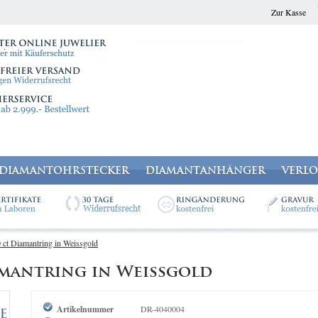
Zur Kasse
DIAMANTOHRSTECKER
DIAMANTANHÄNGER
VERL
 ct Diamantring in Weissgold
iamantring in Weissgold
Artikelnummer
DR-4040004