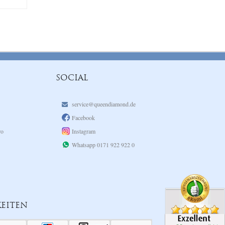
SOCIAL
service@queendiamond.de
Facebook
ro
Instagram
Whatsapp 0171 922 922 0
EITEN