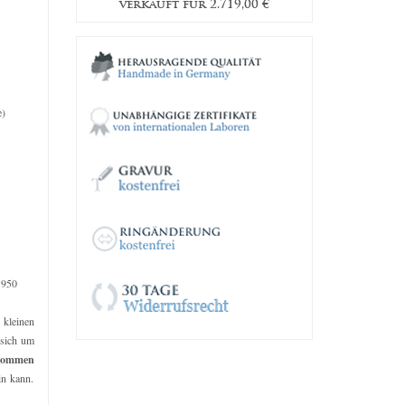
9,00 €
verkauft für
2.719,00
€
verkau
e)
 950
e kleinen
 sich um
kommen
in kann.