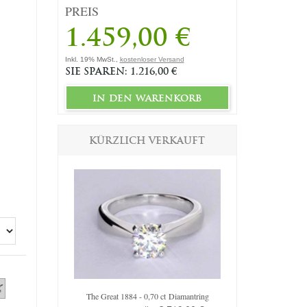
PREIS
1.459,00 €
Inkl. 19% MwSt.,
kostenloser Versand
SIE SPAREN: 1.216,00 €
in den warenkorb
KÜRZLICH VERKAUFT
iamantring
The Great 1884 - 0,70 ct Diamantring
The Queen Dia