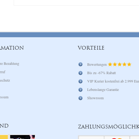
RMATION
VORTEILE
re Bezahlung
Bewertungen
rruf
Bis zu -67% Rabatt
schutz
VIP Kurier kostenfrei ab 2.999 Eu
Lebenslange Garantie
essum
Showroom
AND
ZAHLUNGSMÖGLICHK