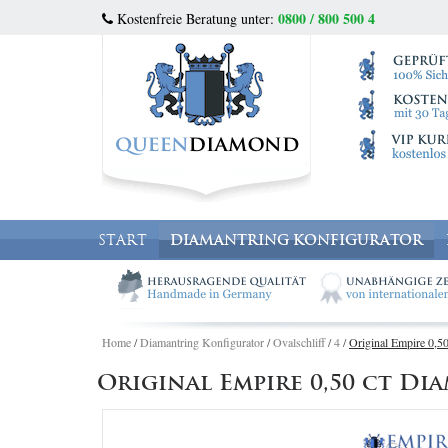
0800 / 800 500 4
Kostenfreie Beratung unter:
START
DIAMANTRING KONFIGURATOR
Home
/
Diamantring Konfigurator
/
Ovalschliff
/
4
/
Original Empire 0,50
Original Empire 0,50 ct D