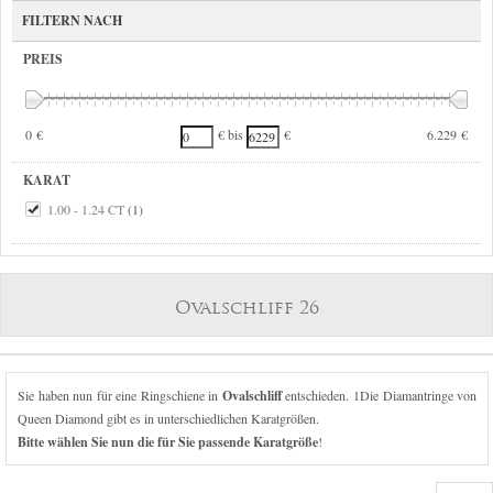
FILTERN NACH
PREIS
0 €
6.229 €
€ bis
€
KARAT
1.00 - 1.24 CT
(1)
Ovalschliff 26
Sie haben nun für eine Ringschiene in
Ovalschliff
entschieden. 1Die Diamantringe von
Queen Diamond gibt es in unterschiedlichen Karatgrößen.
Bitte wählen Sie nun die für Sie passende Karatgröße
!