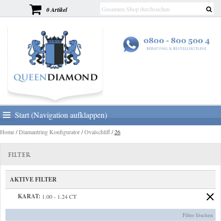
0 Artikel
Start (Navigation aufklappen)
Home
/
Diamantring Konfigurator
/
Ovalschliff
/
26
FILTER
AKTIVE FILTER
KARAT:
1.00 - 1.24 CT
Filter löschen