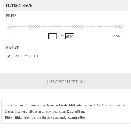
FILTERN NACH
PREIS
0 €
6.549 €
€ bis
€
KARAT
0.20 - 0.29 CT
(1)
Ovalschliff 25
Sie haben nun für eine Ringschiene in
Ovalschliff
entschieden. 1Die Diamantringe von
Queen Diamond gibt es in unterschiedlichen Karatgrößen.
Bitte wählen Sie nun die für Sie passende Karatgröße
!