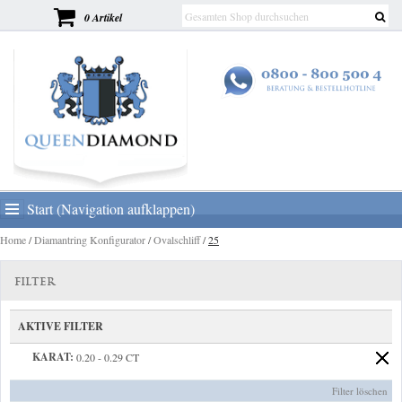
0 Artikel
Start (Navigation aufklappen)
Home
/
Diamantring Konfigurator
/
Ovalschliff
/
25
FILTER
AKTIVE FILTER
KARAT:
0.20 - 0.29 CT
Filter löschen