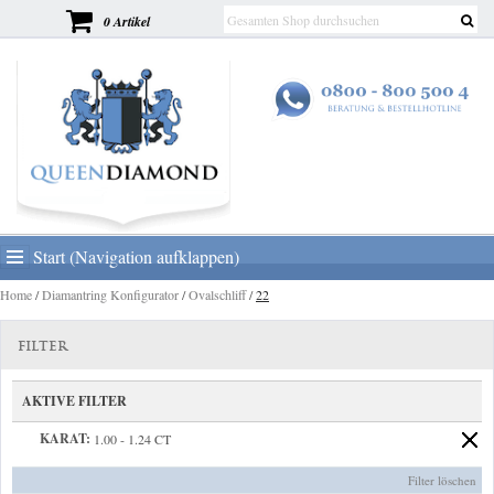
0 Artikel
Start (Navigation aufklappen)
Home
/
Diamantring Konfigurator
/
Ovalschliff
/
22
FILTER
AKTIVE FILTER
KARAT:
1.00 - 1.24 CT
Filter löschen