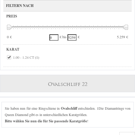
FILTERN NACH
PREIS
0 €
5.259 €
€ bis
€
KARAT
1.00 - 1.24 CT
(1)
Ovalschliff 22
Sie haben nun für eine Ringschiene in
Ovalschliff
entschieden. 1Die Diamantringe von
Queen Diamond gibt es in unterschiedlichen Karatgrößen.
Bitte wählen Sie nun die für Sie passende Karatgröße
!