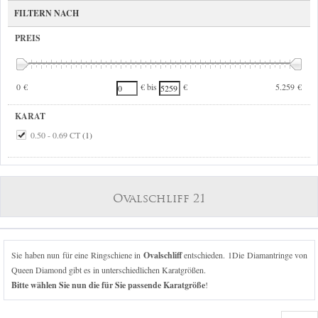
FILTERN NACH
PREIS
0 €
5.259 €
€ bis
€
KARAT
0.50 - 0.69 CT
(1)
Ovalschliff 21
Sie haben nun für eine Ringschiene in
Ovalschliff
entschieden. 1Die Diamantringe von
Queen Diamond gibt es in unterschiedlichen Karatgrößen.
Bitte wählen Sie nun die für Sie passende Karatgröße
!