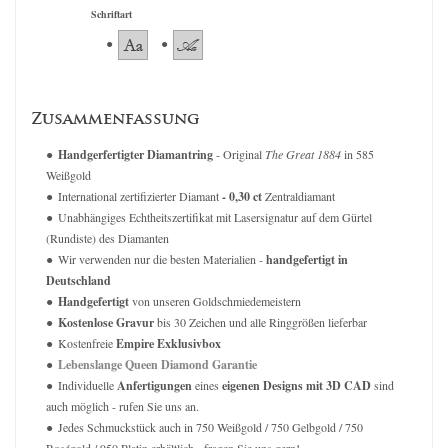
Schriftart
Zusammenfassung
Handgerfertigter Diamantring
- Original
The Great 1884
in 585
Weißgold
International zertifizierter Diamant
- 0,30 ct
Zentraldiamant
Unabhängiges Echtheitszertifikat mit Lasersignatur auf dem Gürtel
(Rundiste) des Diamanten
Wir verwenden nur die besten Materialien -
handgefertigt in
Deutschland
Handgefertigt
von unseren Goldschmiedemeistern
Kostenlose Gravur
bis 30 Zeichen und alle Ringgrößen lieferbar
Kostenfreie
Empire Exklusivbox
Lebenslange Queen Diamond Garantie
Individuelle
Anfertigungen
eines
eigenen Designs mit 3D CAD
sind
auch möglich - rufen Sie uns an.
Jedes Schmuckstück auch in 750 Weißgold / 750 Gelbgold / 750
Roségold / 950 Platin erhältlich - fragen Sie uns gern!