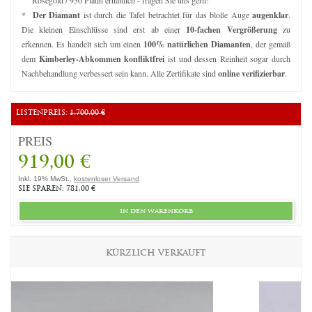
*
Der Diamant
ist durch die Tafel betrachtet für das bloße Auge
augenklar
.
Die kleinen Einschlüsse sind erst ab einer
10-fachen Vergrößerung
zu
erkennen. Es handelt sich um einen
100% natürlichen Diamanten
, der gemäß
dem
Kimberley-Abkommen konfliktfrei
ist und dessen Reinheit sogar durch
Nachbehandlung verbessert sein kann. Alle Zertifikate sind
online verifizierbar
.
LISTENPREIS:
1.700,00 €
PREIS
919,00 €
Inkl. 19% MwSt.,
kostenloser Versand
SIE SPAREN: 781,00 €
in den warenkorb
KÜRZLICH VERKAUFT