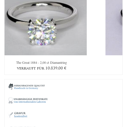
The Great 1884 - 2,00 ct Diamantring
T
verkauft für
10.839,00
€