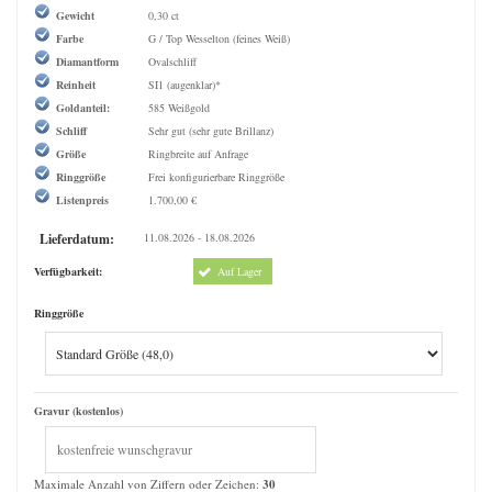
Gewicht
0,30 ct
Farbe
G / Top Wesselton (feines Weiß)
Diamantform
Ovalschliff
Reinheit
SI1 (augenklar)*
Goldanteil:
585 Weißgold
Schliff
Sehr gut (sehr gute Brillanz)
Größe
Ringbreite auf Anfrage
Ringgröße
Frei konfigurierbare Ringgröße
Listenpreis
1.700,00 €
Lieferdatum:
11.08.2026 - 18.08.2026
Verfügbarkeit:
Auf Lager
Ringgröße
Gravur (kostenlos)
Maximale Anzahl von Ziffern oder Zeichen:
30