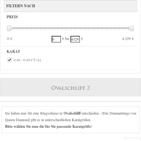
FILTERN NACH
PREIS
0 €
4.329 €
€ bis
€
KARAT
0.40 - 0.49 CT
(1)
Ovalschliff 2
Sie haben nun für eine Ringschiene in
Ovalschliff
entschieden. 1Die Diamantringe von
Queen Diamond gibt es in unterschiedlichen Karatgrößen.
Bitte wählen Sie nun die für Sie passende Karatgröße
!