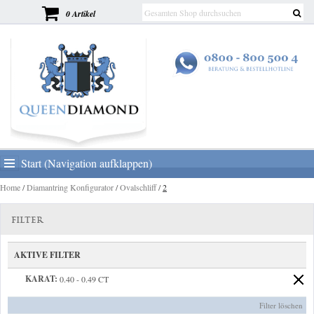
0 Artikel
Start (Navigation aufklappen)
Home
/
Diamantring Konfigurator
/
Ovalschliff
/
2
FILTER
AKTIVE FILTER
KARAT:
0.40 - 0.49 CT
Filter löschen