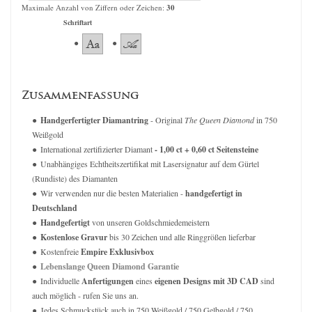
Maximale Anzahl von Ziffern oder Zeichen:
30
Schriftart
Zusammenfassung
Handgerfertigter Diamantring
- Original
The Queen Diamond
in 750
Weißgold
International zertifizierter Diamant
- 1,00 ct + 0,60 ct Seitensteine
Unabhängiges Echtheitszertifikat mit Lasersignatur auf dem Gürtel
(Rundiste) des Diamanten
Wir verwenden nur die besten Materialien -
handgefertigt in
Deutschland
Handgefertigt
von unseren Goldschmiedemeistern
Kostenlose Gravur
bis 30 Zeichen und alle Ringgrößen lieferbar
Kostenfreie
Empire Exklusivbox
Lebenslange Queen Diamond Garantie
Individuelle
Anfertigungen
eines
eigenen Designs mit 3D CAD
sind
auch möglich - rufen Sie uns an.
Jedes Schmuckstück auch in 750 Weißgold / 750 Gelbgold / 750