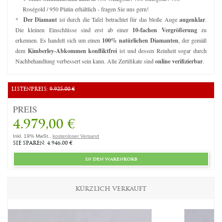
Roségold / 950 Platin erhältlich - fragen Sie uns gern!
*
Der Diamant
ist durch die Tafel betrachtet für das bloße Auge
augenklar
.
Die kleinen Einschlüsse sind erst ab einer
10-fachen Vergrößerung
zu
erkennen. Es handelt sich um einen
100% natürlichen Diamanten
, der gemäß
dem
Kimberley-Abkommen konfliktfrei
ist und dessen Reinheit sogar durch
Nachbehandlung verbessert sein kann. Alle Zertifikate sind
online verifizierbar
.
LISTENPREIS:
9.925,00 €
PREIS
4.979,00 €
Inkl. 19% MwSt.,
kostenloser Versand
SIE SPAREN: 4.946,00 €
in den warenkorb
KÜRZLICH VERKAUFT