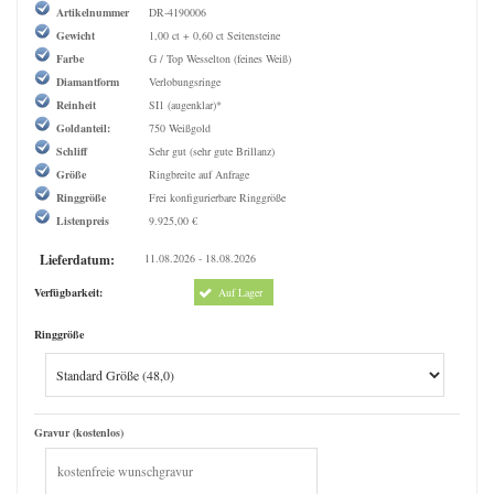
Artikelnummer
DR-4190006
Gewicht
1,00 ct + 0,60 ct Seitensteine
Farbe
G / Top Wesselton (feines Weiß)
Diamantform
Verlobungsringe
Reinheit
SI1 (augenklar)*
Goldanteil:
750 Weißgold
Schliff
Sehr gut (sehr gute Brillanz)
Größe
Ringbreite auf Anfrage
Ringgröße
Frei konfigurierbare Ringgröße
Listenpreis
9.925,00 €
Lieferdatum:
11.08.2026 - 18.08.2026
Verfügbarkeit:
Auf Lager
Ringgröße
Gravur (kostenlos)