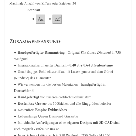
Maximale Anzahl von Ziffern oder Zeichen:
30
Schriftart
Zusammenfassung
Handgerfertigter Diamantring
- Original
The Queen Diamond
in 750
Weißgold
International zertifizierter Diamant
- 0,40 ct + 0,64 ct Seitensteine
Unabhängiges Echtheitszertifikat mit Lasersignatur auf dem Gürtel
(Rundiste) des Diamanten
Wir verwenden nur die besten Materialien -
handgefertigt in
Deutschland
Handgefertigt
von unseren Goldschmiedemeistern
Kostenlose Gravur
bis 30 Zeichen und alle Ringgrößen lieferbar
Kostenfreie
Empire Exklusivbox
Lebenslange Queen Diamond Garantie
Individuelle
Anfertigungen
eines
eigenen Designs mit 3D CAD
sind
auch möglich - rufen Sie uns an.
Jedes Schmuckstück auch in 750 Weißgold / 750 Gelbgold / 750