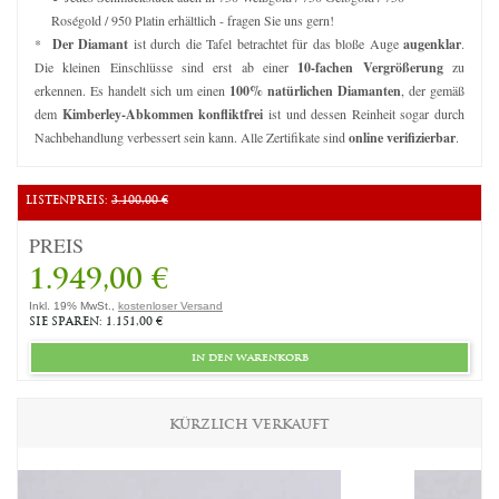
Roségold / 950 Platin erhältlich - fragen Sie uns gern!
*
Der Diamant
ist durch die Tafel betrachtet für das bloße Auge
augenklar
.
Die kleinen Einschlüsse sind erst ab einer
10-fachen Vergrößerung
zu
erkennen. Es handelt sich um einen
100% natürlichen Diamanten
, der gemäß
dem
Kimberley-Abkommen konfliktfrei
ist und dessen Reinheit sogar durch
Nachbehandlung verbessert sein kann. Alle Zertifikate sind
online verifizierbar
.
LISTENPREIS:
3.100,00 €
PREIS
1.949,00 €
Inkl. 19% MwSt.,
kostenloser Versand
SIE SPAREN: 1.151,00 €
in den warenkorb
KÜRZLICH VERKAUFT