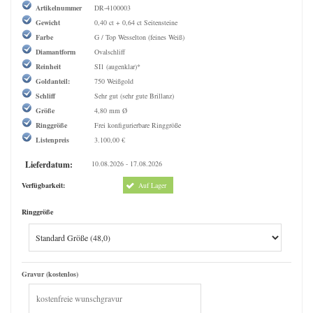
Artikelnummer
DR-4100003
Gewicht
0,40 ct + 0,64 ct Seitensteine
Farbe
G / Top Wesselton (feines Weiß)
Diamantform
Ovalschliff
Reinheit
SI1 (augenklar)*
Goldanteil:
750 Weißgold
Schliff
Sehr gut (sehr gute Brillanz)
Größe
4,80 mm Ø
Ringgröße
Frei konfigurierbare Ringgröße
Listenpreis
3.100,00 €
Lieferdatum:
10.08.2026 - 17.08.2026
Verfügbarkeit:
Auf Lager
Ringgröße
Gravur (kostenlos)