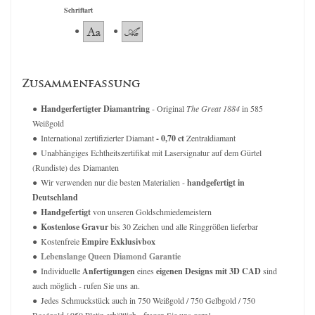
Schriftart
Zusammenfassung
Handgerfertigter Diamantring
- Original
The Great 1884
in 585
Weißgold
International zertifizierter Diamant
- 0,70 ct
Zentraldiamant
Unabhängiges Echtheitszertifikat mit Lasersignatur auf dem Gürtel
(Rundiste) des Diamanten
Wir verwenden nur die besten Materialien -
handgefertigt in
Deutschland
Handgefertigt
von unseren Goldschmiedemeistern
Kostenlose Gravur
bis 30 Zeichen und alle Ringgrößen lieferbar
Kostenfreie
Empire Exklusivbox
Lebenslange Queen Diamond Garantie
Individuelle
Anfertigungen
eines
eigenen Designs mit 3D CAD
sind
auch möglich - rufen Sie uns an.
Jedes Schmuckstück auch in 750 Weißgold / 750 Gelbgold / 750
Roségold / 950 Platin erhältlich - fragen Sie uns gern!