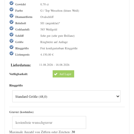
Gewicht
0,70 ct
Farbe
G / Top Wesselton (feines Weiß)
Diamantform
Ovalschliff
Reinheit
SI1 (augenklar)*
Goldanteil:
585 Weißgold
Schliff
Sehr gut (sehr gute Brillanz)
Größe
Ringbreite auf Anfrage
Ringgröße
Frei konfigurierbare Ringgröße
Listenpreis
4.150,00 €
Lieferdatum:
11.08.2026 - 18.08.2026
Verfügbarkeit:
Auf Lager
Ringgröße
Gravur (kostenlos)
Maximale Anzahl von Ziffern oder Zeichen:
30