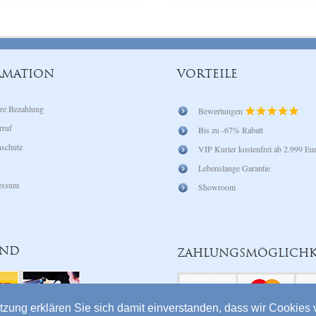
/ diamantschmuck, dann
Die Beratung per Telefon 
noch bei queen diamond ...
sehr persönlich und freund
kompetent.
Ich bin sehr zufrieden, den
ist genau so geworden wie
RMATION
VORTEILE
gewünscht habe!
I am in love mit Ovalen D
re Bezahlung
Bewertungen
rruf
Bis zu -67% Rabatt
schutz
VIP Kurier kostenfrei ab 2.999 Eu
Lebenslange Garantie
essum
Showroom
AND
ZAHLUNGSMÖGLICHK
tzung erklären Sie sich damit einverstanden, dass wir Cooki