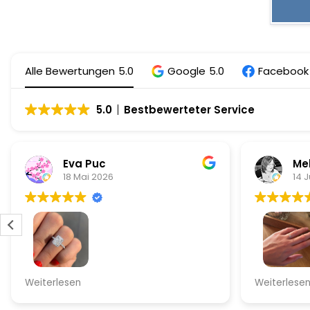
Alle Bewertungen
5.0
Google
5.0
Facebook
5.0
Bestbewerteter Service
Eva Puc
Mel
18 Mai 2026
14 J
Alles perfekt gelaufen inkl vip Service
Zierlicher 
Weiterlesen
Weiterlese
weißgold z
einem rund