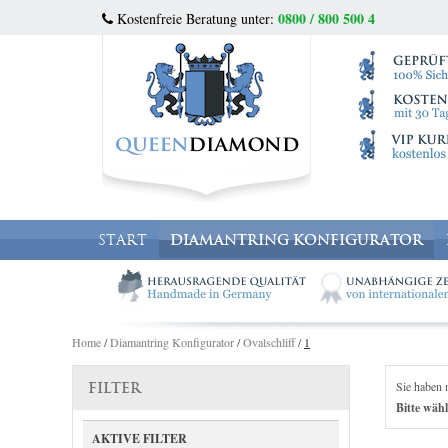
0800 / 800 500 4
Kostenfreie Beratung unter:
START
DIAMANTRING KONFIGURATOR
Home
/
Diamantring Konfigurator
/
Ovalschliff
/
1
Sie haben 
FILTER
Bitte wähl
AKTIVE FILTER