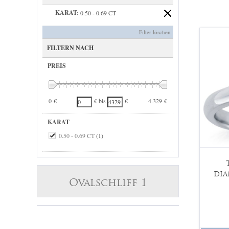
KARAT:
0.50 - 0.69 CT
Filter löschen
FILTERN NACH
PREIS
0 €
4.329 €
€ bis
€
KARAT
0.50 - 0.69 CT
(1)
DIA
Ovalschliff 1