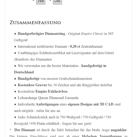
Zusammenfassung
Handgerfertigter Diamantring
- Original
Empire Classic
in 585
Gelbgold
International zertifizierter Diamant
- 0,20 ct
Zentraldiamant
Unabhängiges Echtheitszertifikat mit Lasersignatur auf dem Gürtel
(Rundiste) des Diamanten
Wir verwenden nur die besten Materialien -
handgefertigt in
Deutschland
Handgefertigt
von unseren Goldschmiedemeistern
Kostenlose Gravur
bis 30 Zeichen und alle Ringgrößen lieferbar
Kostenfreie
Empire Exklusivbox
Lebenslange Queen Diamond Garantie
Individuelle
Anfertigungen
eines
eigenen Designs mit 3D CAD
sind
auch möglich - rufen Sie uns an.
Jedes Schmuckstück auch in 750 Weißgold / 750 Gelbgold / 750
Roségold / 950 Platin erhältlich - fragen Sie uns gern!
*
Der Diamant
ist durch die Tafel betrachtet für das bloße Auge
augenklar
.
Die kleinen Einschlüsse sind erst ab einer
10-fachen Vergrößerung
zu