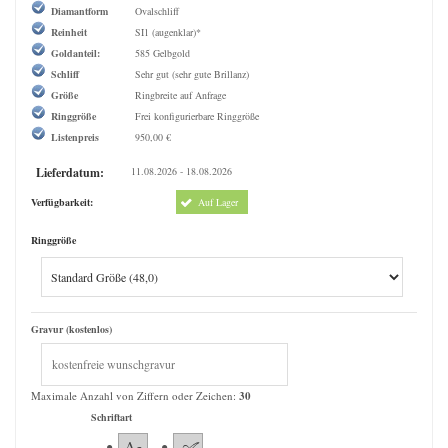
Diamantform
Ovalschliff
Reinheit
SI1 (augenklar)*
Goldanteil:
585 Gelbgold
Schliff
Sehr gut (sehr gute Brillanz)
Größe
Ringbreite auf Anfrage
Ringgröße
Frei konfigurierbare Ringgröße
Listenpreis
950,00 €
Lieferdatum:
11.08.2026 - 18.08.2026
Verfügbarkeit:
Auf Lager
Ringgröße
Gravur (kostenlos)
Maximale Anzahl von Ziffern oder Zeichen:
30
Schriftart