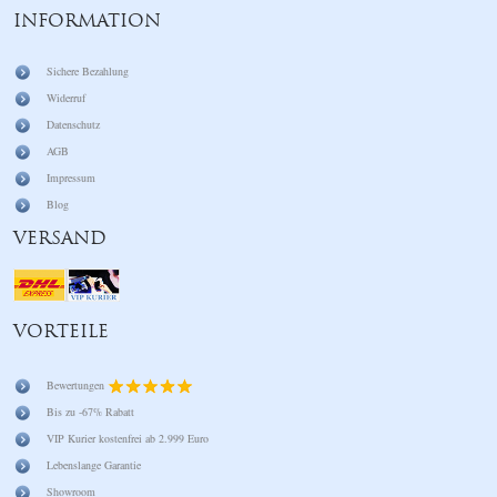
INFORMATION
Sichere Bezahlung
Widerruf
Datenschutz
AGB
Impressum
Blog
VERSAND
VORTEILE
Bewertungen
Bis zu -67% Rabatt
VIP Kurier kostenfrei ab 2.999 Euro
Lebenslange Garantie
Showroom