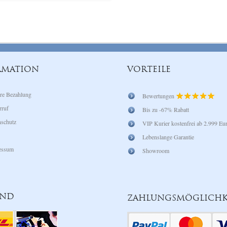
RMATION
VORTEILE
re Bezahlung
Bewertungen
rruf
Bis zu -67% Rabatt
schutz
VIP Kurier kostenfrei ab 2.999 Eu
Lebenslange Garantie
essum
Showroom
AND
ZAHLUNGSMÖGLICHK