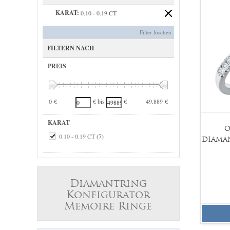
KARAT:
0.10 - 0.19 CT
Filter löschen
FILTERN NACH
PREIS
0 €
49.889 €
€ bis
€
KARAT
O
0.10 - 0.19 CT
(7)
DIAMA
Diamantring
Konfigurator
Memoire Ringe