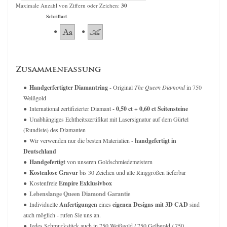
Maximale Anzahl von Ziffern oder Zeichen:
30
Schriftart
Zusammenfassung
Handgerfertigter Diamantring
- Original
The Queen Diamond
in 750
Weißgold
International zertifizierter Diamant
- 0,50 ct + 0,60 ct Seitensteine
Unabhängiges Echtheitszertifikat mit Lasersignatur auf dem Gürtel
(Rundiste) des Diamanten
Wir verwenden nur die besten Materialien -
handgefertigt in
Deutschland
Handgefertigt
von unseren Goldschmiedemeistern
Kostenlose Gravur
bis 30 Zeichen und alle Ringgrößen lieferbar
Kostenfreie
Empire Exklusivbox
Lebenslange Queen Diamond Garantie
Individuelle
Anfertigungen
eines
eigenen Designs mit 3D CAD
sind
auch möglich - rufen Sie uns an.
Jedes Schmuckstück auch in 750 Weißgold / 750 Gelbgold / 750