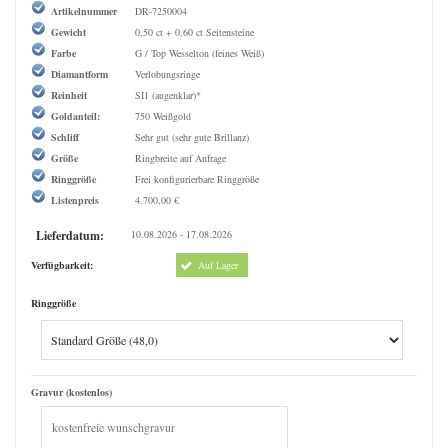
Artikelnummer
DR-7250004
Gewicht
0,50 ct + 0,60 ct Seitensteine
Farbe
G / Top Wesselton (feines Weiß)
Diamantform
Verlobungsringe
Reinheit
SI1 (augenklar)*
Goldanteil:
750 Weißgold
Schliff
Sehr gut (sehr gute Brillanz)
Größe
Ringbreite auf Anfrage
Ringgröße
Frei konfigurierbare Ringgröße
Listenpreis
4.700,00 €
Lieferdatum:
10.08.2026 - 17.08.2026
Verfügbarkeit:
Auf Lager
Ringgröße
Gravur (kostenlos)