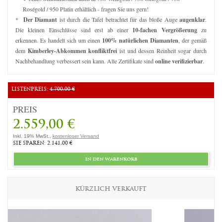
Roségold / 950 Platin erhältlich - fragen Sie uns gern!
*
Der Diamant
ist durch die Tafel betrachtet für das bloße Auge
augenklar
.
Die kleinen Einschlüsse sind erst ab einer
10-fachen Vergrößerung
zu
erkennen. Es handelt sich um einen
100% natürlichen Diamanten
, der gemäß
dem
Kimberley-Abkommen konfliktfrei
ist und dessen Reinheit sogar durch
Nachbehandlung verbessert sein kann. Alle Zertifikate sind
online verifizierbar
.
LISTENPREIS:
4.700,00 €
PREIS
2.559,00 €
Inkl. 19% MwSt.,
kostenloser Versand
SIE SPAREN: 2.141,00 €
in den warenkorb
KÜRZLICH VERKAUFT