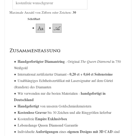
Maximale Anzahl von Ziffern oder Zeichen:
30
Schriftart
Zusammenfassung
Handgerfertigter Diamantring
- Original
The Queen Diamond
in 750
Weißgold
International zertifizierter Diamant
- 0,20 ct + 0,64 ct Seitensteine
Unabhängiges Echtheitszertifikat mit Lasersignatur auf dem Gürtel
(Rundiste) des Diamanten
Wir verwenden nur die besten Materialien -
handgefertigt in
Deutschland
Handgefertigt
von unseren Goldschmiedemeistern
Kostenlose Gravur
bis 30 Zeichen und alle Ringgrößen lieferbar
Kostenfreie
Empire Exklusivbox
Lebenslange Queen Diamond Garantie
Individuelle
Anfertigungen
eines
eigenen Designs mit 3D CAD
sind