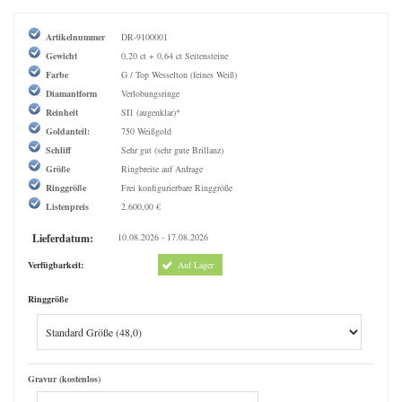
Artikelnummer
DR-9100001
Gewicht
0,20 ct + 0,64 ct Seitensteine
Farbe
G / Top Wesselton (feines Weiß)
Diamantform
Verlobungsringe
Reinheit
SI1 (augenklar)*
Goldanteil:
750 Weißgold
Schliff
Sehr gut (sehr gute Brillanz)
Größe
Ringbreite auf Anfrage
Ringgröße
Frei konfigurierbare Ringgröße
Listenpreis
2.600,00 €
Lieferdatum:
10.08.2026 - 17.08.2026
Verfügbarkeit:
Auf Lager
Ringgröße
Gravur (kostenlos)