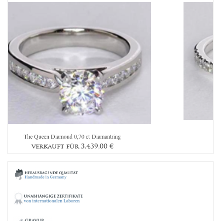
Th
The Queen Diamond 0,70 ct Diamantring
verkauft für
3.439,00
€