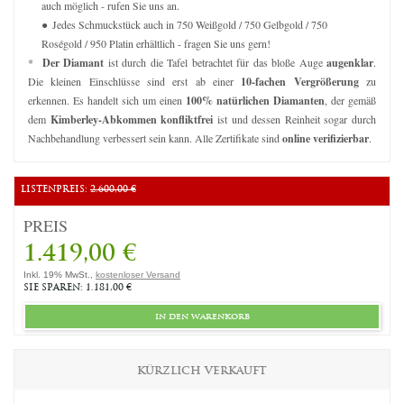
auch möglich - rufen Sie uns an.
Jedes Schmuckstück auch in 750 Weißgold / 750 Gelbgold / 750
Roségold / 950 Platin erhältlich - fragen Sie uns gern!
*
Der Diamant
ist durch die Tafel betrachtet für das bloße Auge
augenklar
.
Die kleinen Einschlüsse sind erst ab einer
10-fachen Vergrößerung
zu
erkennen. Es handelt sich um einen
100% natürlichen Diamanten
, der gemäß
dem
Kimberley-Abkommen konfliktfrei
ist und dessen Reinheit sogar durch
Nachbehandlung verbessert sein kann. Alle Zertifikate sind
online verifizierbar
.
LISTENPREIS:
2.600,00 €
PREIS
1.419,00 €
Inkl. 19% MwSt.,
kostenloser Versand
SIE SPAREN: 1.181,00 €
in den warenkorb
KÜRZLICH VERKAUFT