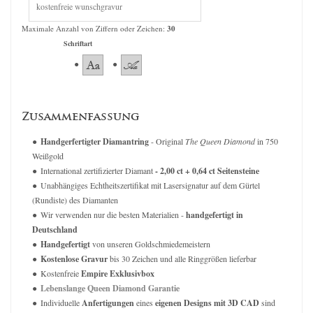
Maximale Anzahl von Ziffern oder Zeichen:
30
Schriftart
Zusammenfassung
Handgerfertigter Diamantring
- Original
The Queen Diamond
in 750
Weißgold
International zertifizierter Diamant
- 2,00 ct + 0,64 ct Seitensteine
Unabhängiges Echtheitszertifikat mit Lasersignatur auf dem Gürtel
(Rundiste) des Diamanten
Wir verwenden nur die besten Materialien -
handgefertigt in
Deutschland
Handgefertigt
von unseren Goldschmiedemeistern
Kostenlose Gravur
bis 30 Zeichen und alle Ringgrößen lieferbar
Kostenfreie
Empire Exklusivbox
Lebenslange Queen Diamond Garantie
Individuelle
Anfertigungen
eines
eigenen Designs mit 3D CAD
sind