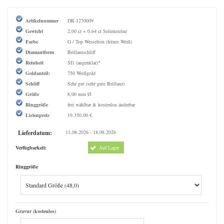
Artikelnummer
DR-1270009
Gewicht
2,00 ct + 0,64 ct Seitensteine
Farbe
G / Top Wesselton (feines Weiß)
Diamantform
Brillantschliff
Reinheit
SI1 (augenklar)*
Goldanteil:
750 Weißgold
Schliff
Sehr gut (sehr gute Brillanz)
Größe
8,00 mm Ø
Ringgröße
frei wählbar & kostenlos änderbar
Listenpreis
19.350,00 €
Lieferdatum:
11.08.2026 - 18.08.2026
Verfügbarkeit:
Auf Lager
Ringgröße
Gravur (kostenlos)