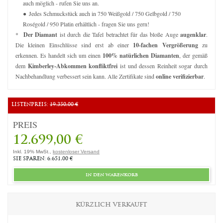
auch möglich - rufen Sie uns an.
Jedes Schmuckstück auch in 750 Weißgold / 750 Gelbgold / 750
Roségold / 950 Platin erhältlich - fragen Sie uns gern!
*
Der Diamant
ist durch die Tafel betrachtet für das bloße Auge
augenklar
.
Die kleinen Einschlüsse sind erst ab einer
10-fachen Vergrößerung
zu
erkennen. Es handelt sich um einen
100% natürlichen Diamanten
, der gemäß
dem
Kimberley-Abkommen konfliktfrei
ist und dessen Reinheit sogar durch
Nachbehandlung verbessert sein kann. Alle Zertifikate sind
online verifizierbar
.
LISTENPREIS:
19.350,00 €
PREIS
12.699,00 €
Inkl. 19% MwSt.,
kostenloser Versand
SIE SPAREN: 6.651,00 €
in den warenkorb
KÜRZLICH VERKAUFT